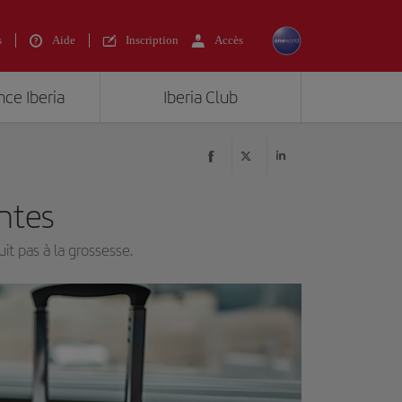
s
Aide
Inscription
Accès
nce Iberia
Iberia Club
ntes
it pas à la grossesse.