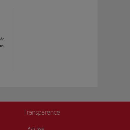
 de
ns.
Transparence
Avis légal