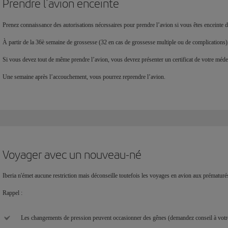
Prendre l’avion enceinte
Prenez connaissance des autorisations nécessaires pour prendre l’avion si vous êtes enceinte 
À partir de la 36è semaine de grossesse (32 en cas de grossesse multiple ou de complications
Si vous devez tout de même prendre l’avion, vous devrez présenter un certificat de votre mé
Une semaine après l’accouchement, vous pourrez reprendre l’avion.
Voyager avec un nouveau-né
Iberia n'émet aucune restriction mais déconseille toutefois les voyages en avion aux prématur
Rappel :
Les changements de pression peuvent occasionner des gênes (demandez conseil à votre