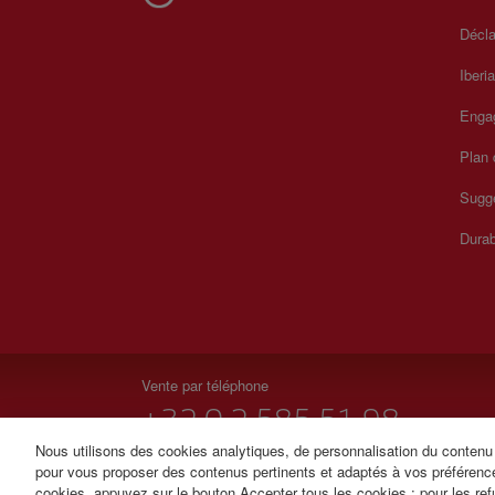
Décla
Iberi
Enga
Plan 
Sugge
Durab
Vente par téléphone
+32 0 2 585 51 98
Nous utilisons des cookies analytiques, de personnalisation du contenu e
Du lundi au dimanche de 09h00 à 20h00 (français). Du 
pour vous proposer des contenus pertinents et adaptés à vos préférenc
cookies, appuyez sur le bouton Accepter tous les cookies ; pour les ref