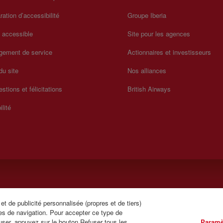
ration d’accessibilité
Groupe Iberia
a accessible
Site pour les agences
gement de service
Actionnaires et investisseurs
du site
Nos alliances
stions et félicitations
British Airways
ilité
t de publicité personnalisée (propres et de tiers)
lundi au dimanche de 00h00 à 24h00 (anglais et espagnol).
es de navigation. Pour accepter ce type de
user, appuyez sur le bouton Refuser tous les
Paramè