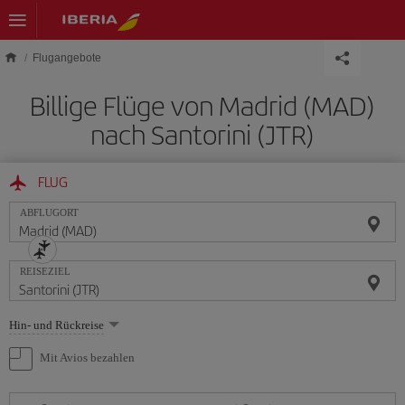
Skip to main content
Flugangebote
Billige Flüge von Madrid (MAD)
nach Santorini (JTR)
FLUG
ABFLUGORT
REISEZIEL
Wählen
Hin- und Rückreise
Sie
eine
Mit Avios bezahlen
Option