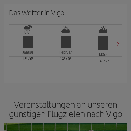
Das Wetter in Vigo
Januar
Februar
März
12º
/
6º
13º
/
6º
14º
/
7º
Veranstaltungen an unseren
günstigen Flugzielen nach Vigo