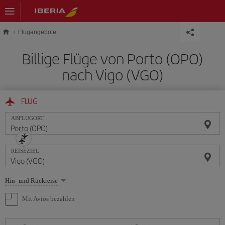
Skip to main content
Flugangebote
Billige Flüge von Porto (OPO)
nach Vigo (VGO)
FLUG
ABFLUGORT
REISEZIEL
Wählen
Hin- und Rückreise
Sie
eine
Mit Avios bezahlen
Option