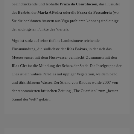
beeindruckende und lebhafte
Praza da Constitución
, das Flussufer
des
Berbés
, der
Markt A Pedra
oder die
Praza da Pescadería
(wo
Sie die berühmten Austern aus Vigo probieren können) sind einige
der wichtigsten Punkte des Viertels.
Vigo ist stolz auf seine tief ins Landesinnere reichende
Flussmündung, die südlichste der
Rías Baixas
, in der sich das
Meereswasser mit dem Flusswasser vermischt. Zusammen mit den
Illas Cíes
ist die Mündung der Schatz der Stadt. Die Inselgruppe der
Cíes ist ein wahres Paradies mit üppiger Vegetation, weißem Sand
und türkisblauem Wasser. Der Strand von Rhodas wurde 2007 von
der renommierten britischen Zeitung „The Guardian“ zum „besten
Strand der Welt“ gekürt.