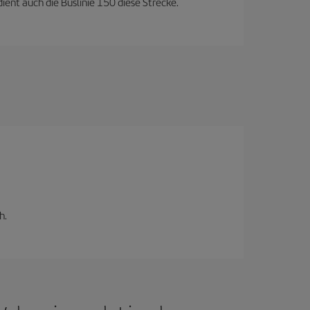
ent auch die Buslinie 150 diese Strecke.
h.