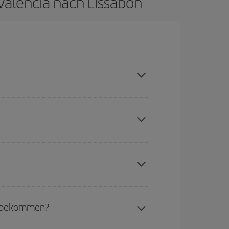
Valencia nach Lissabon
uptsaison meiden, frühzeitig buchen und bei den
chine für günstige Flüge
. Sagen Sie uns, wo
e Anfrage, sondern auch für nahegelegene
erschiedenen Flugoptionen an, die wir jeden Tag
aber Weihnachten, Ostern und die Schulferien
to günstiger sind die Preise.
zu bekommen?