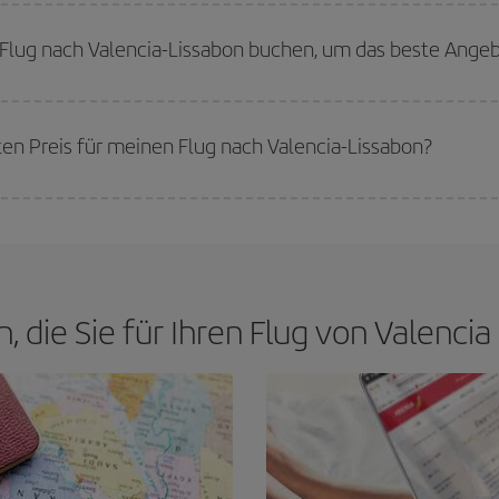
ge finden. Um die besten Preise zu finden, müssen Sie
frühzeitig planen un
 Wenn Sie außerdem bei der Suche nach Flügen die Reisedaten und -zeiten e
n Flug nach Valencia-Lissabon buchen, um das beste Angeb
werden die Preise sein. Die Preise richten sich nach der Anzahl der verfügb
erkauft sind. Deshalb ist es von
grundlegender Bedeutung,
frühzeitig zu 
ten Preis für meinen Flug nach Valencia-Lissabon?
n den besten Preis je nach ihren Reisewünschen zu garantieren. Der Basic-Tar
n, die Sie für Ihren Flug von Valenci