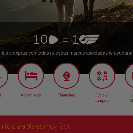
a, tus compras con todas nuestras marcas asociadas te ayudarán 
s
Alojamiento
Financiero
Ocio y
C
compras
M
n tu día a día es muy fácil