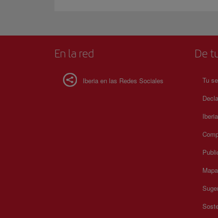
En la red
De tu
Tu se
Iberia en las Redes Sociales
Decla
Iberi
Compr
Publi
Mapa 
Suger
Soste