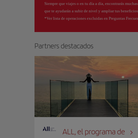
Siempre que viajes o en tu día a día, encontrarás mucha
que te ayudarán a subir de nivel y ampliar tus beneficio
*Ver lista de operaciones excluidas en Preguntas Frecue
Partners destacados
ALL, el programa de