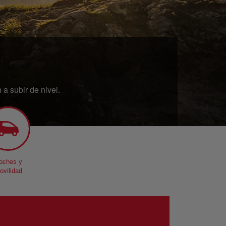
a subir de nivel.
oches y
ovilidad