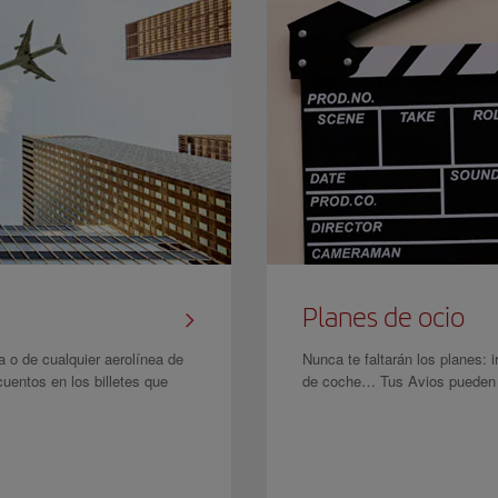
Planes de ocio
a o de cualquier aerolínea de
Nunca te faltarán los planes: i
cuentos en los billetes que
de coche… Tus Avios pueden c