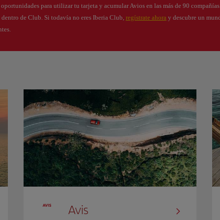
s oportunidades para utilizar tu tarjeta y acumular Avios en las más de 90 compañía
s dentro de Club. Si todavía no eres Iberia Club,
regístrate ahora
y descubre un mund
ntes.
Avis