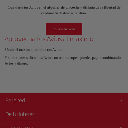
Convierte tus Avios en el
alquiler de un coche
y disfruta de la libertad de
explorar tu destino a tu ritmo.
Reserva tu coche
Aprovecha tus Avios al máximo
Sácale el máximo partido a tus Avios.
Y si no tienes suficientes Avios, no te preocupes: puedes pagar combinando
Avios y dinero.
En la red
De tu interés
Iberia es más