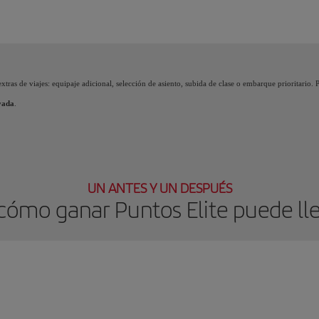
 acumulas Puntos Elite, desbloqueas beneficios, llamados Premios Elite y vas subien
xtras de viajes: equipaje adicional, selección de asiento, subida de clase o embarque prioritario.
vada
.
UN ANTES Y UN DESPUÉS
ómo ganar Puntos Elite puede lle