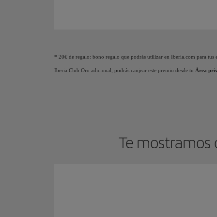
Animación de un avión que muestra que a medida que
* 20€ de regalo: bono regalo que podrás utilizar en Iberia.com para tus e
Iberia Club Oro adicional, podrás canjear este premio desde tu
Área pri
Te mostramos c