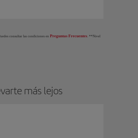
do de nivel en el programa Iberia Club: Al ganar 1.250 Puntos Elite obtienes de reg
Preguntas Frecuentes
 Puedes consultar las condiciones en
. **Nivel
varte más lejos