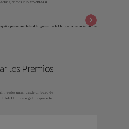
 Además, damos la
bienvenida a
mpañía partner asociada al Programa Iberia Club), en aquellas tarifas que
ar los Premios
el
. Puedes ganar desde un bono de
ia Club Oro para regalar a quien tú