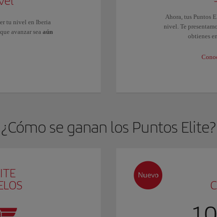
vel
Ahora, tus Puntos E
r tu nivel en Iberia
nivel. Te presentam
 que avanzar sea
aún
obtienes e
Conoc
¿Cómo se ganan los Puntos Elite?
ITE
ELOS
C