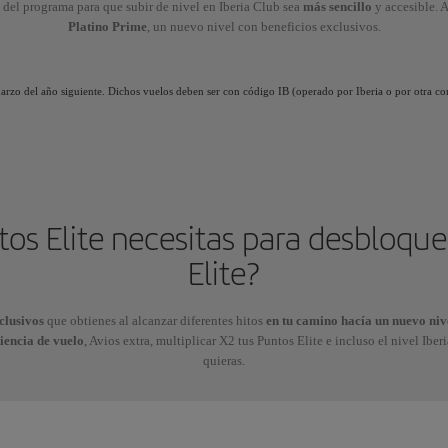
 del programa para que subir de nivel en Iberia Club sea
más sencillo
y accesible.
Platino Prime
, un nuevo nivel con beneficios exclusivos.
 marzo del año siguiente. Dichos vuelos deben ser con código IB (operado por Iberia o por otra co
os Elite necesitas para desbloque
Elite?
clusivos
que obtienes al alcanzar diferentes hitos
en tu camino hacía un nuevo niv
iencia de vuelo
, Avios extra, multiplicar X2 tus Puntos Elite e incluso el nivel Iber
quieras.