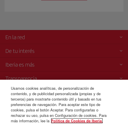
En la red
De tu interés
Iberia es más
Transparencia
Usamos cookies analíticas, de personalización de
Venta telefónica
contenido, y de publicidad personalizada (propias y de
+41 0 43 210 11 19
terceros) para mostrarte contenido útil y basado en tus
preferencias de navegación. Para aceptar este tipo de
Lunes a Domingo 09:00 - 20:00 horas (alemán y francés). Lunes a
cookies, pulsa el botón Aceptar. Para configurarlas o
Domingo 00:00 - 24:00 horas (español e inglés).
rechazar su uso, pulsa en Configuración de cookies. Para
más información, lee la
Política de Cookies de Iberia.