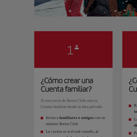
¿Cómo crear una
¿C
Cuenta familiar?
Cu
Si eres socio de Iberia Club crea tu
R
Cuenta familiar desde tu área privada.
i
Invita a
familiares o amigos
con su
L
número Iberia Club.
d
La cuenta se activará cuando, al
P