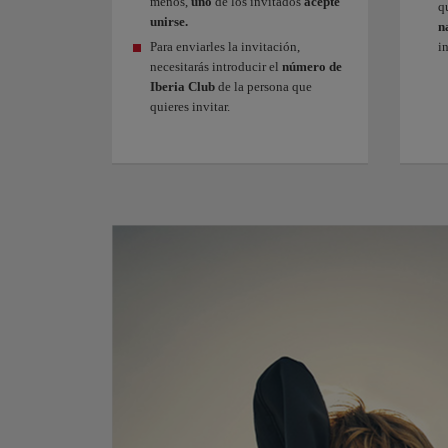
menos,
uno
de los invitados
acepte
q
unirse.
n
Para enviarles la invitación,
in
necesitarás introducir el
número de
Iberia Club
de la persona que
quieres invitar.