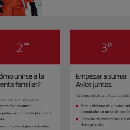
ómo unirse a la
Empezar a sumar
enta familiar?
Avios juntos.
Ya formas parte de la Cuenta famili
ecibirás un
correo con la
nvitación
para unirte.
Podéis disfrutar de vuestros
Avi
acumulados en un
saldo común
a podrás aceptar en un plazo de
7
ías.
Consulta tus movimientos desd
Área privada.
ara completar el proceso tendrás