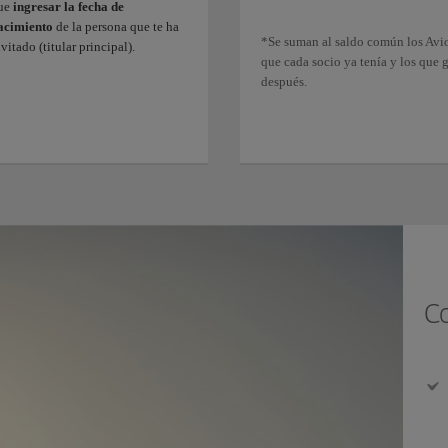
ue
ingresar la fecha de
acimiento
de la persona que te ha
*Se suman al saldo común los Avi
vitado (titular principal).
que cada socio ya tenía y los que 
después.
C