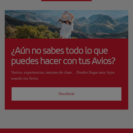
¿Aún no sabes todo lo que
puedes hacer con tus Avios?
Vuelos, experiencias, mejoras de clase… Puedes llegar muy lejos
usando tus Avios.
Descúbrelo