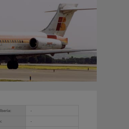
Iberia:
-
e:
-