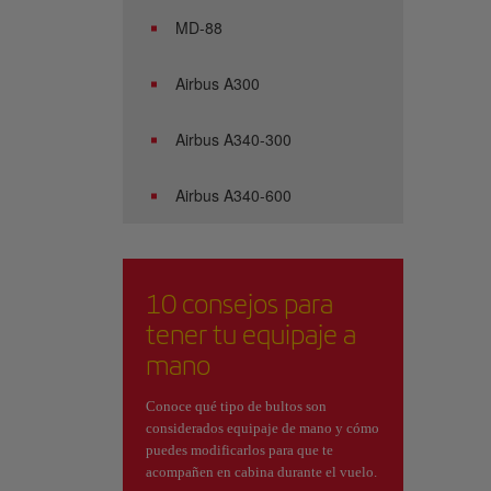
MD-88
Airbus A300
Airbus A340-300
Airbus A340-600
10 consejos para
tener tu equipaje a
mano
Conoce qué tipo de bultos son
considerados equipaje de mano y cómo
puedes modificarlos para que te
acompañen en cabina durante el vuelo.