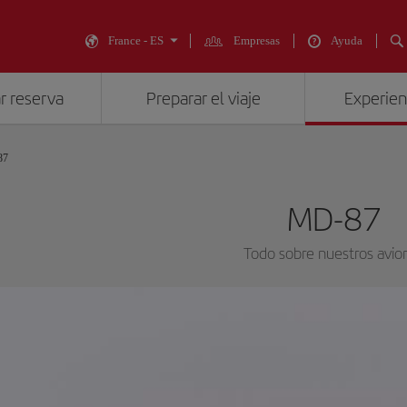
France - ES
Empresas
Ayuda
r reserva
Preparar el viaje
Experienc
87
MD-87
Todo sobre nuestros avio