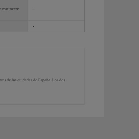
e motores:
-
-
bres de las ciudades de España. Los dos