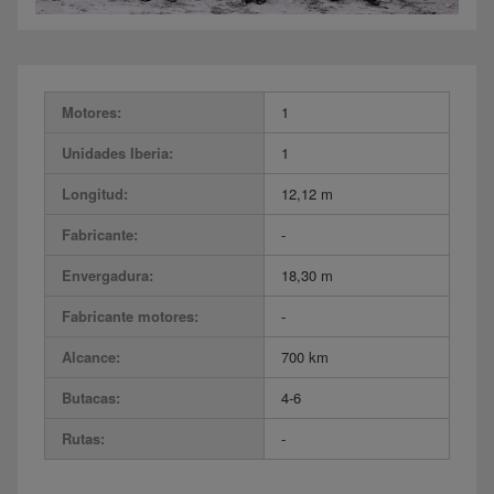
Motores:
1
Unidades Iberia:
1
Longitud:
12,12 m
Fabricante:
-
Envergadura:
18,30 m
Fabricante motores:
-
Alcance:
700 km
Butacas:
4-6
Rutas:
-