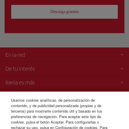
Descarga gratuita
En la red
De tu interés
Iberia es más
Transparencia
Usamos cookies analíticas, de personalización de
contenido, y de publicidad personalizada (propias y de
Venta telefónica
terceros) para mostrarte contenido útil y basado en tus
CSP - Plan de Servicio al Cliente
preferencias de navegación. Para aceptar este tipo de
Plan de Contingencia para los Retrasos prolongados en pista (TARMAC)
cookies, pulsa el botón Aceptar. Para configurarlas o
IB General Rules & Tariff Canada
rechazar su uso, pulsa en Configuración de cookies. Para