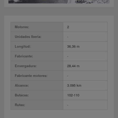
Motores:
2
Unidades Iberia:
-
Longitud:
36,36 m
Fabricante:
-
Envergadura:
28,44 m
Fabricante motores:
-
Alcance:
3.095 km
Butacas:
102-110
Rutas:
-