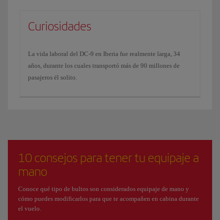
Curiosidades
La vida laboral del DC-9 en Iberia fue realmente larga, 34
años, durante los cuales transportó más de 90 millones de
pasajeros él solito.
10 consejos para tener tu equipaje a
mano
Conoce qué tipo de bultos son considerados equipaje de mano y
cómo puedes modificarlos para que te acompañen en cabina durante
el vuelo.