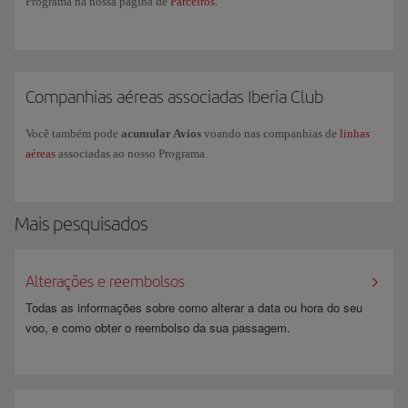
Programa na nossa página de
Parceiros
.
Se você tiver mais dúvidas, confira nossa página
perguntas frequentes
(FAQ)
mais consultadas ou você também pode solicitar informações
comerciais no nosso
formulário
.
Companhias aéreas associadas Iberia Club
Você também pode
acumular Avios
voando nas companhias de
linhas
aéreas
associadas ao nosso Programa.
Mais pesquisados
Alterações e reembolsos
Todas as informações sobre como alterar a data ou hora do seu
voo, e como obter o reembolso da sua passagem.