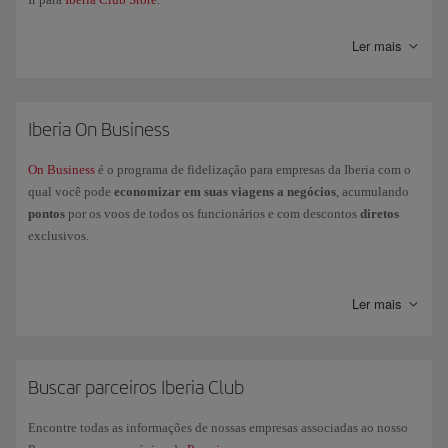
Ler mais
Iberia On Business
On Business
é o programa de fidelização para empresas da Iberia com o
qual você pode
economizar em suas viagens a negócios
, acumulando
pontos
por os voos de todos os funcionários e com descontos
diretos
exclusivos.
O On Business é
100% compatível com o programa de passageiro
frequente Iberia Club
, que permite à empresa acumular pontos On
Ler mais
Business enquanto os funcionários acumulam
Avios
em sua conta ou
cartão pessoal.
Você pode
usar pontos On Business
ara voar com o Grupo Iberia (Iberia,
Iberia Express e Iberia Regional Air Nostrum), British Airways e
Buscar parceiros Iberia Club
American Airlines e fazer upgrade de classes para cabines superiores com
a Iberia e a British Airways.
Encontre todas as informações de nossas empresas associadas ao nosso