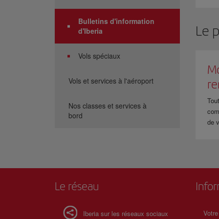
«
n
d
Bulletins d'information
Le 
d'Iberia
Vols spéciaux
Mo
Vols et services à l'aéroport
r
Tout
Nos classes et services à
com
bord
de v
Le réseau
Info
Votre
Iberia sur les réseaux sociaux