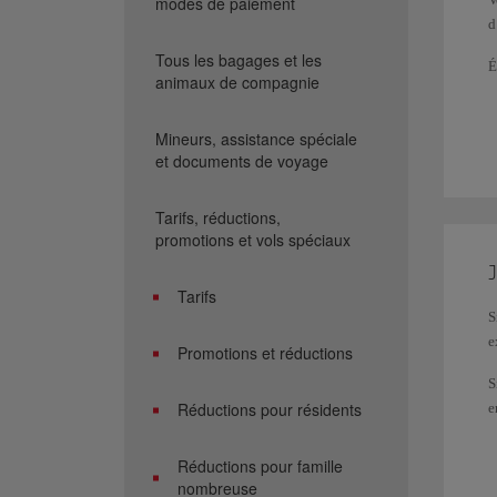
modes de paiement
d
Tous les bagages et les
É
animaux de compagnie
Mineurs, assistance spéciale
et documents de voyage
Tarifs, réductions,
promotions et vols spéciaux
Tarifs
V
S
p
e
Promotions et réductions
D
s
S
Réductions pour résidents
e
V
à
f
v
Réductions pour famille
v
nombreuse
D