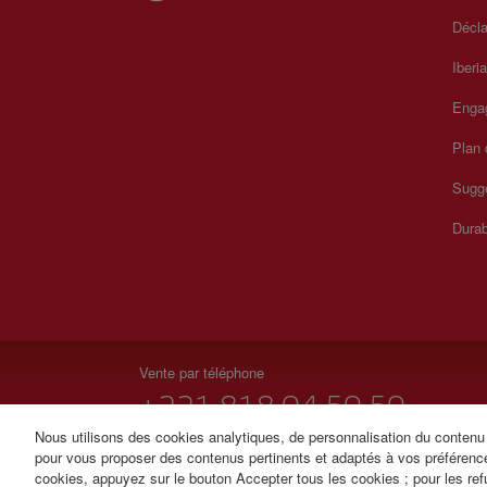
Décla
Iberi
Enga
Plan 
Sugge
Durab
Vente par téléphone
+221 818 04 50 50
Nous utilisons des cookies analytiques, de personnalisation du contenu e
De 9 h à 18 h Lu-Ve français, espagnol, anglais, wolof 
pour vous proposer des contenus pertinents et adaptés à vos préférenc
cookies, appuyez sur le bouton Accepter tous les cookies ; pour les ref