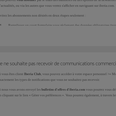
’actualités, ou via les autres que vous verrez s'afficher en naviguant sur iberia.com.
vitez les abonnements non désirés en deux étapes seulement :
Remplissez un court formulaire vous réclamant des données obligatoires (nom
immédiatement un e-mail à l’adresse indiquée, avec la date limite de confirm
cette date, la procédure ne sera pas validée et votre demande sera automatiq
Cliquez sur Confirmation de l'inscription pour être redirigé vers une page où
finaliser le processus.
Je ne souhaite pas recevoir de communications commerci
ous commencerez alors à recevoir des informations sur les offres, promotions et nouv
i vous êtes client
Iberia Club
, vous pouvez accéder à votre espace personnel >« M
ourrez bénéficier des avantages offerts aux clients Iberia.
xactement les types de notifications que vous ne souhaitez pas recevoir.
e plus, si vous nous indiquez votre ville de départ et vos destinations préférées, 
usceptibles de vous intéresser.
i nous vous avons envoyé les
bulletins d'offres d'iberia.com
vous pourrez vous dési
n cliquant sur le lien « Gérer vos préférences ». Vous pourrez également, à travers le
ous pourrez
mettre à jour vos coordonnées
ou modifier vos préférences dans la der
 tout moment, en indiquant à nouveau votre courrier électronique. Cela génèrera l'e
ormulaire
suivant, en indiquant dans le
Type de demande
: « Opposition/limitation
ous demandera si vous souhaitez « Gérer vos préférences » ou « Annuler un abonnem
otre demande de désinscription ou remplissez directement le
formulaire
suivant en 
e plus, vous pourrez à tout moment vous réinscrire ou indiquer à nouveau votre adre