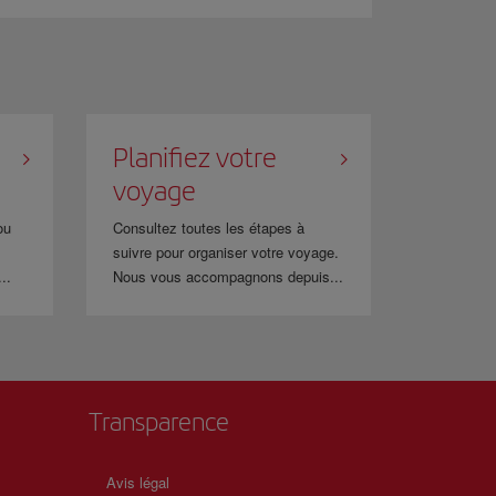
bonnement dans un délai maximum d'un mois.
l'abonnement ou gérer vos préférences. Il vous suffira
Planifiez votre
voyage
ou
Consultez toutes les étapes à
suivre pour organiser votre voyage.
..
Nous vous accompagnons depuis...
Transparence
Avis légal