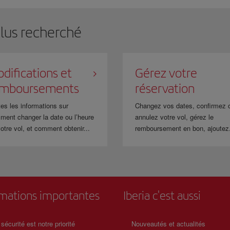
 Opposition/limitation » et dans le
Motif
: « Bulletins ». Nous annulerons votre a
ewsletters. Vous recevrez alors un e-mail vous demandant si vous souhaitez annuler 
e sélectionner l’option souhaitée.
plus recherché
difications et
Gérez votre
emboursements
réservation
es les informations sur
Changez vos dates, confirmez 
ment changer la date ou l’heure
annulez votre vol, gérez le
otre vol, et comment obtenir...
remboursement en bon, ajoutez.
rmations importantes
Iberia c'est aussi
 sécurité est notre priorité
Nouveautés et actualités