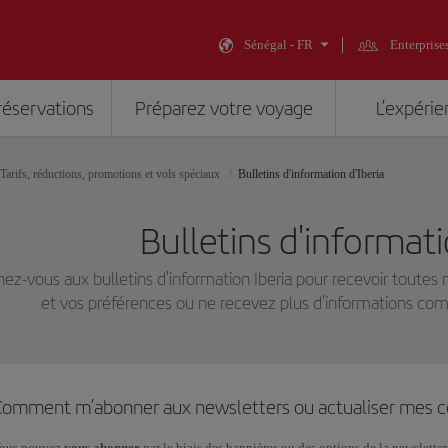
Sénégal - FR
Enterprise
réservations
Préparez votre voyage
L’expérie
Tarifs, réductions, promotions et vols spéciaux
Bulletins d'information d'Iberia
Bulletins d'informati
ez-vous aux bulletins d'information Iberia pour recevoir toutes
et vos préférences ou ne recevez plus d'informations comm
Comment m’abonner aux newsletters ou actualiser mes c
ous pouvez
vous abonner
par le biais des bannières ou des options de la newslette