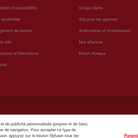
ration d’accessibilité
Groupe Iberia
a accessible
Site pour les agences
gement de service
Actionnaires et investisseurs
du site
Nos alliances
stions et félicitations
British Airways
ilité
t de publicité personnalisée (propres et de tiers)
(24 h/24 espagnol/anglais)
es de navigation. Pour accepter ce type de
user, appuyez sur le bouton Refuser tous les
Paramè