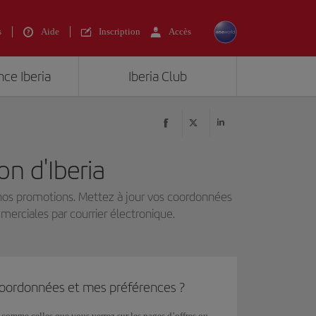
s
Aide
Inscription
Accès
nce Iberia
Iberia Club
on d'Iberia
 nos promotions. Mettez à jour vos coordonnées
erciales par courrier électronique.
oordonnées et mes préférences ?
r comme celles que vous verrez sur les pages d’offres ou