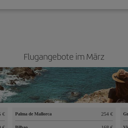
Flugangebote im März
5 €
254 €
Palma de Mallorca
Gr
9 €
168 €
Bilbao
Vi