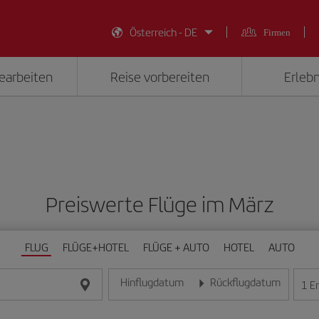
Österreich - DE
Firmen
earbeiten
Reise vorbereiten
Erlebn
Preiswerte Flüge im März
FLUG
FLÜGE+HOTEL
FLÜGE + AUTO
HOTEL
AUTO
Hinflugdatum
Rückflugdatum
1
E
Geben Sie das Datum im Format Tag/Monat/Jahr e
Geben Sie das Datum im For