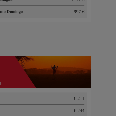
997 €
nto Domingo
g
€ 211
€ 244