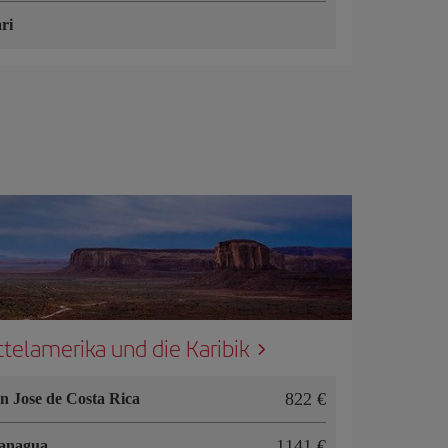
ri
ttelamerika und die Karibik
822 €
n Jose de Costa Rica
1141 €
anagua