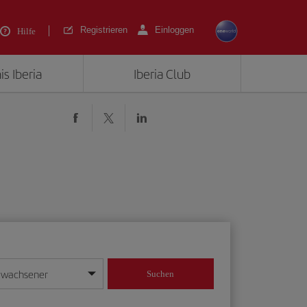
Registrieren
Einloggen
Hilfe
is Iberia
Iberia Club
rwachsener
Suchen
in
mat Tag/Monat/Jahr ein