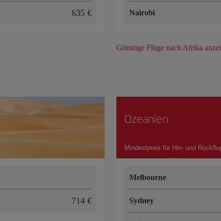
635 €
Nairobi
Günstige Flüge nach Afrika anze
Ozeanien
Mindestpreis für Hin- und Rückflu
Melbourne
714 €
Sydney