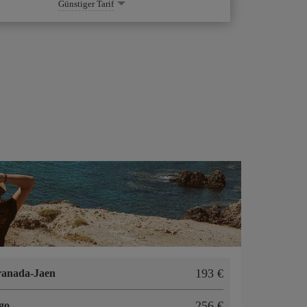
Günstiger Tarif
193 €
anada-Jaen
256 €
go