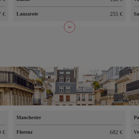
7 €
255 €
Lanzarote
Sa
Manchester
Pa
9 €
682 €
Florenz
Ve