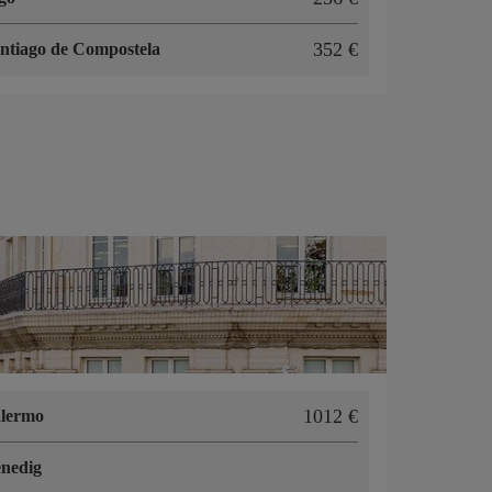
352 €
ntiago de Compostela
1012 €
lermo
nedig