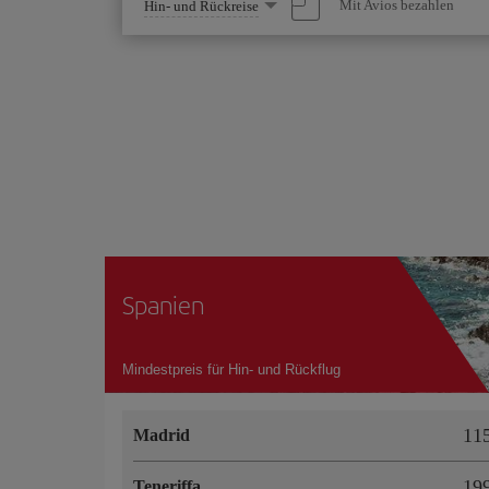
Wählen
Mit Avios bezahlen
Hin- und Rückreise
Sie
eine
Option
Spanien
Mindestpreis für Hin- und Rückflug
11
Madrid
19
Teneriffa