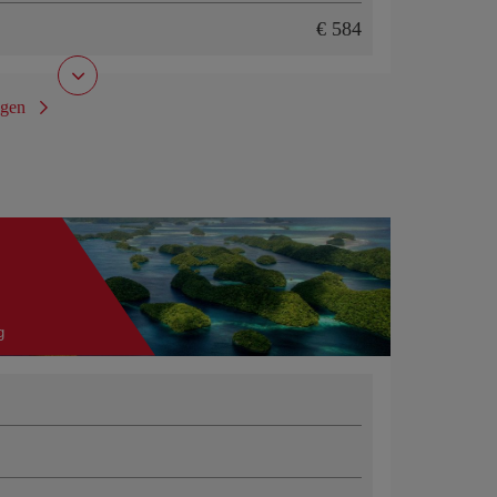
€ 584
igen
g