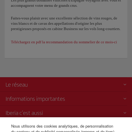
Les plus grands domaines vinicoles d'Espagne voyagent avec vous et
accompagnent votre menu de grands crus.
Faites-vous plaisir avec une excellente sélection de vins rouges, de
vins blancs et de cavas des appellations d'origine les plus
prestigieuses proposés en cabine Business sur les vols long-courriers.
Téléchargez en pdf la recommandation du sommelier de ce mois-ci
Le réseau
Informations importantes
Iberia c'est aussi
Nous utilisons des cookies analytiques, de personnalisation
Transparence
du contenu et de publicité personnalisée (propres et de tiers)