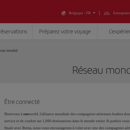
Belgique - FR
Enterprise
réservations
Préparez votre voyage
L’expérie
seau mondial
Réseau mond
Être connecté
Bienvenu à
one
world, l'alliance mondiale des compagnies aériennes leaders dont
service et de confort sur 1,000 destinations dans le monde entier. Si parfois vou
finale avec Iberia, nous vous encourageons à voler avec une des compagnies a