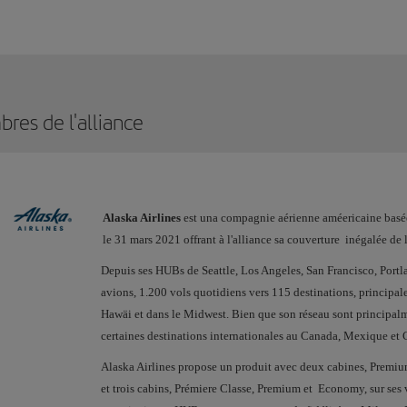
res de l'alliance
Alaska Airlines
est una compagnie aérienne améericaine basée 
le 31 mars 2021 offrant à l'alliance sa couverture inégalée de 
Depuis ses HUBs de Seattle, Los Angeles, San Francisco, Portl
avions, 1.200 vols quotidiens vers 115 destinations, principale
Hawäi et dans le Midwest. Bien que son réseau sont principalm
certaines destinations internationales au Canada, Mexique et 
Alaska Airlines propose un produit avec deux cabines, Premiu
et trois cabins, Prémiere Classe, Premium et Economy, sur ses v