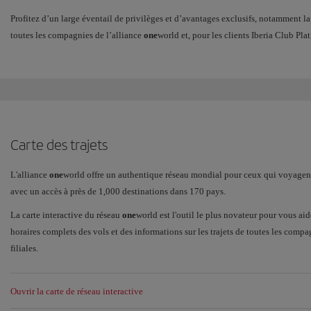
Profitez d’un large éventail de privilèges et d’avantages exclusifs, notamment la
toutes les compagnies de l’alliance
one
world et, pour les clients Iberia Club Pla
Carte des trajets
L'alliance
one
world offre un authentique réseau mondial pour ceux qui voyagent a
avec un accès à près de 1,000 destinations dans 170 pays.
La carte interactive du réseau
one
world est l'outil le plus novateur pour vous aid
horaires complets des vols et des informations sur les trajets de toutes les comp
filiales.
Ouvrir la carte de réseau interactive