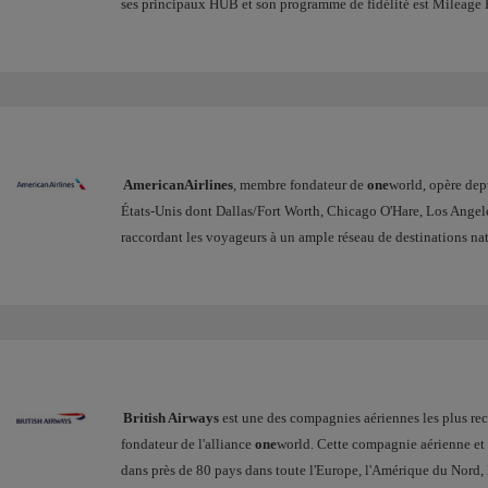
ses principaux HUB et son programme de fidélité est Mileage 
AmericanAirlines
, membre fondateur de
one
world, opère dep
États-Unis dont Dallas/Fort Worth, Chicago O'Hare, Los Angel
raccordant les voyageurs à un ample réseau de destinations nat
British Airways
est une des compagnies aériennes les plus re
fondateur de l'alliance
one
world. Cette compagnie aérienne et s
dans près de 80 pays dans toute l'Europe, l'Amérique du Nord, l'