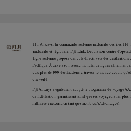
Fiji Airways, la compagnie aérienne nationale des îles Fidji
nationale et régionale, Fiji Link. Depuis son centre d'opérati
ligne aérienne propose des vols directs vers des destinations 
Pacifique. À travers son réseau mondial de lignes aériennes par
vers plus de 900 destinations à travers le monde depuis qu'el
one
world.
Fiji Airways a également adopté le programme de voyage A
de fidélisation, garantissant ainsi que ses voyageurs les plus
l'alliance
one
world en tant que membres AAdvantage®.