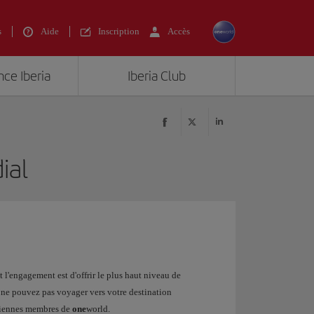
s
Aide
Inscription
Accès
nce Iberia
Iberia Club
ial
 l'engagement est d'offrir le plus haut niveau de
s ne pouvez pas voyager vers votre destination
ériennes membres de
one
world.