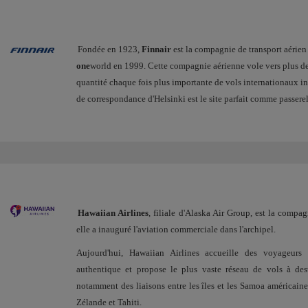
Fondée en 1923,
Finnair
est la compagnie de transport aérien 
one
world en 1999. Cette compagnie aérienne vole vers plus de
quantité chaque fois plus importante de vols internationaux in
de correspondance d'Helsinki est le site parfait comme passerell
Hawaiian Airlines
, filiale d'Alaska Air Group, est la compa
elle a inauguré l'aviation commerciale dans l'archipel.
Aujourd'hui, Hawaiian Airlines accueille des voyageurs
authentique et propose le plus vaste réseau de vols à dest
notamment des liaisons entre les îles et les Samoa américaines
Zélande et Tahiti.