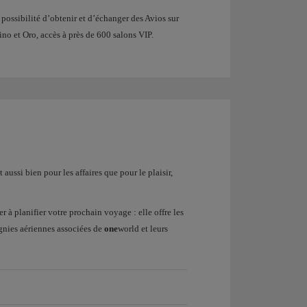
 possibilité d’obtenir et d’échanger des Avios sur
tino et Oro, accès à près de 600 salons VIP.
ussi bien pour les affaires que pour le plaisir,
er à planifier votre prochain voyage : elle offre les
agnies aériennes associées de
one
world et leurs