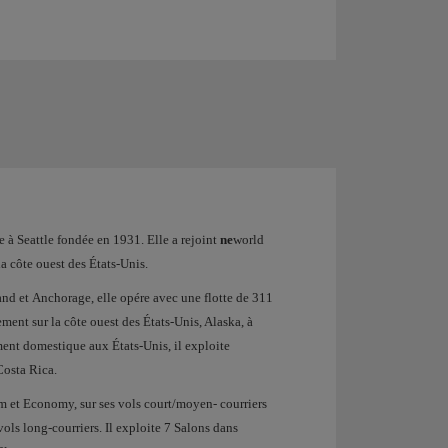
à Seattle fondée en 1931. Elle a rejoint
ne
world
la côte ouest des États-Unis.
and et Anchorage, elle opére avec une flotte de 311
ment sur la côte ouest des États-Unis, Alaska, à
ent domestique aux États-Unis, il exploite
Costa Rica.
m et Economy, sur ses vols court/moyen- courriers
ols long-courriers. Il exploite 7 Salons dans