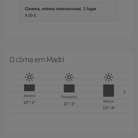
Cinema, estreia internacional, 1 lugar
9,00 €
O clima em Madri
Janeiro
Fevereiro
Março
10º
/
1º
11º
/
1º
15º
/
4º