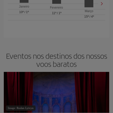
Janeiro
Fevereiro
Março
10º
/
1º
11º
/
1º
15º
/
4º
Eventos nos destinos dos nossos
voos baratos
Image: Ruslan Lytvyn