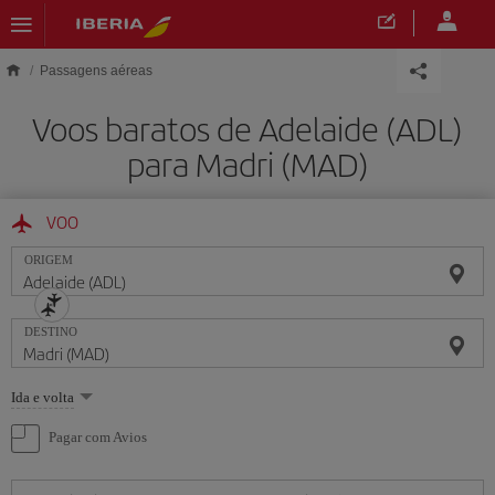
Skip to main content
Passagens aéreas
Voos baratos de Adelaide (ADL)
para Madri (MAD)
VOO
ORIGEM
DESTINO
Selecione
Ida e volta
uma
opção
Pagar com Avios