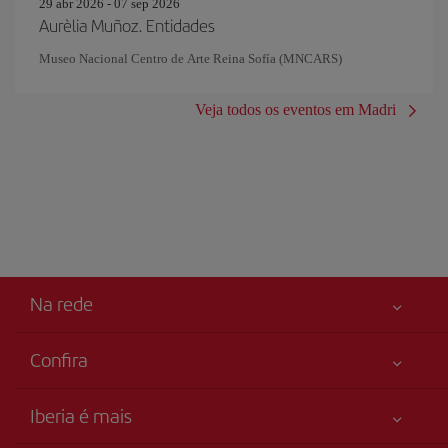
29 abr 2026 - 07 sep 2026
Aurèlia Muñoz. Entidades
Museo Nacional Centro de Arte Reina Sofía (MNCARS)
Veja todos os eventos em Madri
Na rede
Confira
Sua segurança em primeiro lugar
Iberia é mais
Acessibilidade