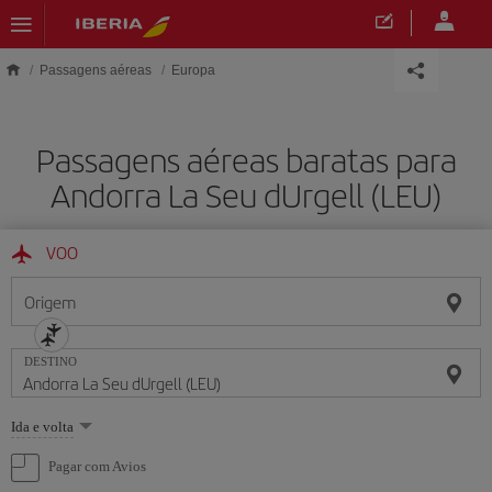
Skip to main content
Passagens aéreas
Europa
Passagens aéreas baratas para
Andorra La Seu dUrgell (LEU)
VOO
Origem
DESTINO
Selecione
Ida e volta
uma
opção
Pagar com Avios