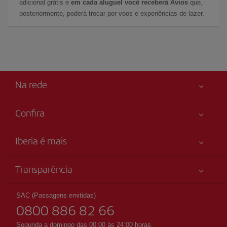
adicional grátis e
em cada aluguel você receberá Avios
que,
posteriormente, poderá trocar por voos e experiências de lazer.
Na rede
Confira
Sua segurança em primeiro lugar
Iberia é mais
Acessibilidade
Novidades e notícias
Compromisso de serviço
Transparência
Grupo Iberia
Mapa do sítio
Informação legal
Acionistas e investidores
Sustentabilidade
SAC (Passagens emitidas)
Condições Transporte
0800 886 82 66
Nossas alianças
Direitos do passageiro
British Airways
Segunda a domingo das 00:00 às 24:00 horas.