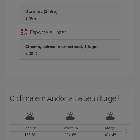
Gasolina (1 litro)
1,46 €
Esporte e Lazer
Cinema, estreia internacional, 1 lugar
7,00 €
O clima em Andorra La Seu dUrgell
Janeiro
Fevereiro
Março
1º
/
-6º
1º
/
-6º
4º
/
-4º