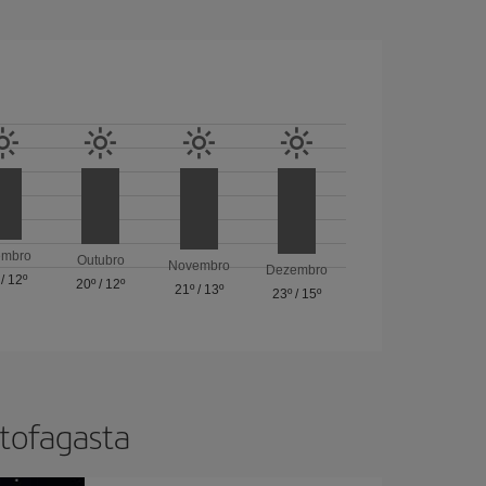
embro
Outubro
Novembro
Dezembro
/
12º
20º
/
12º
21º
/
13º
23º
/
15º
ntofagasta