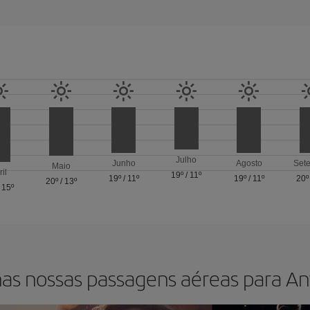
Julho
Junho
Agosto
Set
Maio
ril
19º
/
11º
19º
/
11º
19º
/
11º
20º
20º
/
13º
/
15º
as nossas passagens aéreas para A