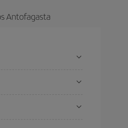
os Antofagasta
ncia e ser flexível em relação às datas e
 nossas ofertas e deixe-se inspirar: com certeza
s baratos
. Diga-nos de onde você está voando,
, mas nos dias próximos
, tanto de ida quanto de
todos os dias: alguns
horários
podem lhe fazer
 períodos de Natal, Páscoa e férias escolares