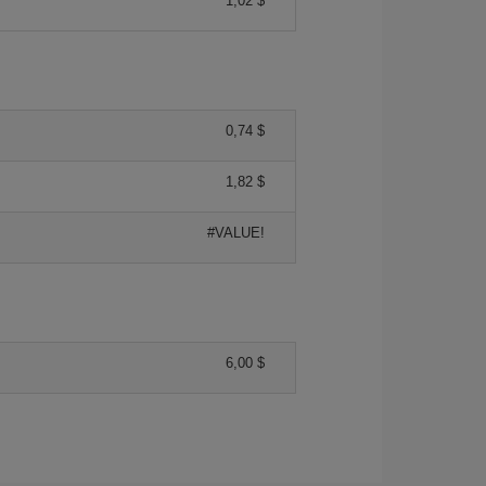
1,02 $
0,74 $
1,82 $
#VALUE!
6,00 $