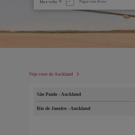
Selecione
Pagar com Avios
Ida e volta
uma
opção
Veja voos de Auckland
São Paulo
-
Auckland
Rio de Janeiro
-
Auckland