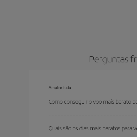
Perguntas f
Ampliar tudo
Como conseguir o voo mais barato p
Você pode economizar na passagem aérea e conseg
horários de sua ida e volta. Além disso, se você
Quais são os dias mais baratos para 
você encontrará o voo mais barato.