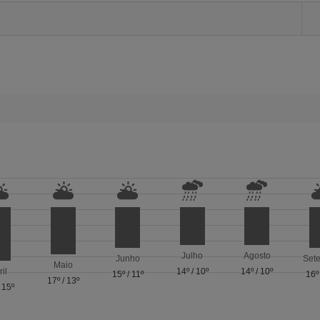
Julho
Agosto
Junho
Set
Maio
ril
14º
/
10º
14º
/
10º
15º
/
11º
16º
17º
/
13º
/
15º