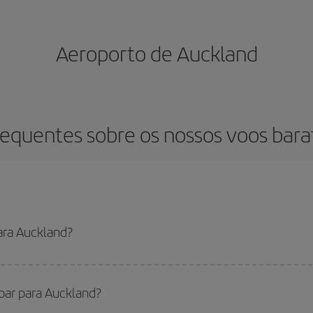
Aeroporto de Auckland
requentes sobre os nossos voos bara
ara Auckland?
uir o voo mais barato se evitar as altas temporadas, comprar com antecedê
 ainda não escolheu um destino específico para sua viagem, dê uma olhada em
voar para Auckland?