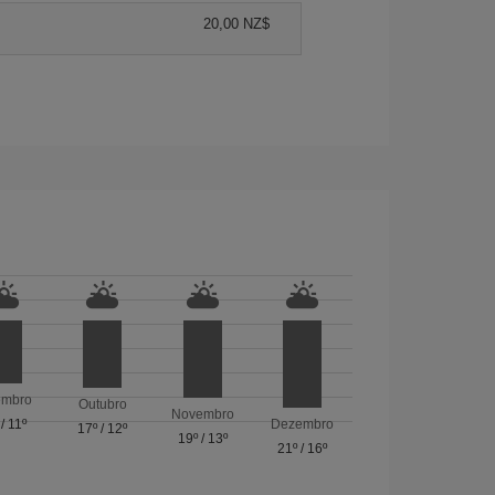
20,00 NZ$
embro
Outubro
Novembro
/
11º
Dezembro
17º
/
12º
19º
/
13º
21º
/
16º