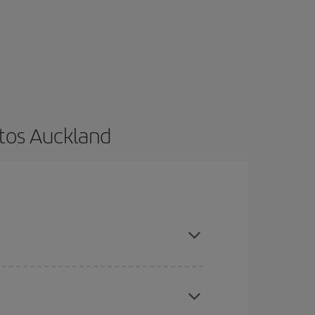
tos Auckland
ncia e ser flexível em relação às datas e
 nossas ofertas e deixe-se inspirar: com certeza