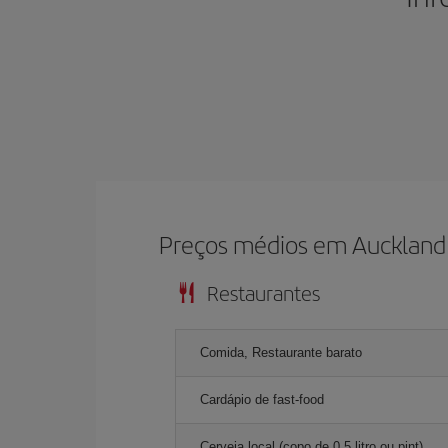
Preços médios em Auckland
Restaurantes
Comida, Restaurante barato
Cardápio de fast-food
Cerveja local (copo de 0,5 litro ou pint)