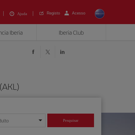
Registo
Acesso
Ajuda
cia Iberia
Iberia Club
(AKL)
dulto
Pesquisar
/mês/ano