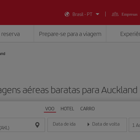
Brasil - PT
Empresas
 reserva
Prepare-se para a viagem
Experiên
and
agens aéreas baratas para Auckland 
VOO
HOTEL
CARRO
Data de ida
Data de volta
1
A
Insira a data no formato dia/mês/ano
Insira a data no formato dia