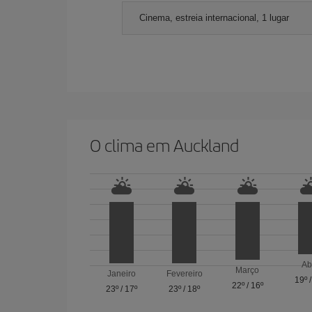
Cinema, estreia internacional, 1 lugar
O clima em Auckland
Ab
Março
Janeiro
Fevereiro
19º
22º
/
16º
23º
/
17º
23º
/
18º