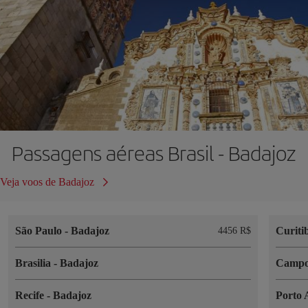
Passagens aéreas Brasil - Badajoz
Veja voos de Badajoz
São Paulo
-
Badajoz
Curiti
4456 R$
Brasilia
-
Badajoz
Campo
Recife
-
Badajoz
Porto 