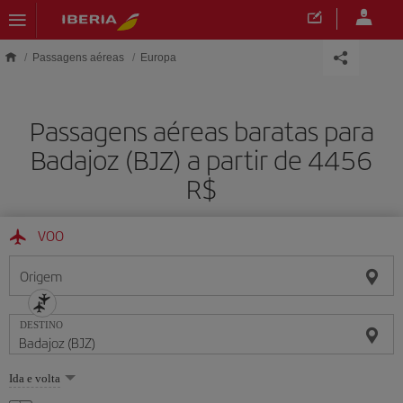
Skip to main content
Passagens aéreas
Europa
Passagens aéreas baratas para
Badajoz (BJZ) a partir de 4456
R$
VOO
Origem
DESTINO
Selecione
Ida e volta
uma