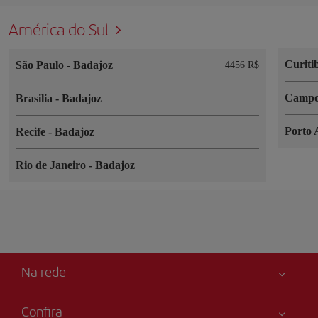
América do Sul
Curiti
São Paulo
-
Badajoz
4456 R$
Campo
Brasilia
-
Badajoz
Porto 
Recife
-
Badajoz
Rio de Janeiro
-
Badajoz
Na rede
Confira