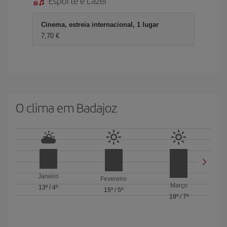
Esporte e Lazer
Cinema, estreia internacional, 1 lugar
7,70 €
O clima em Badajoz
Janeiro
Fevereiro
Março
13º
/
4º
15º
/
5º
18º
/
7º