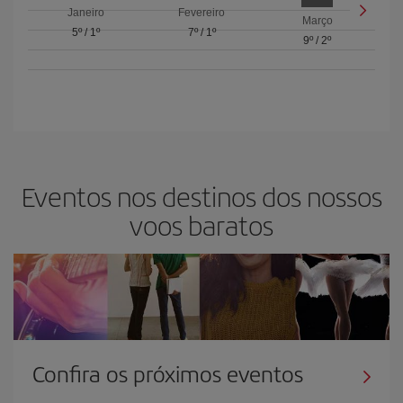
Janeiro
Fevereiro
Março
5º
/
1º
7º
/
1º
9º
/
2º
Eventos nos destinos dos nossos
voos baratos
Confira os próximos eventos