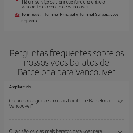
Há um serviço de trem que funciona entre o
aeroporto e o centro de Vancouver.
Terminais:
Terminal Principal e Terminal Sul para voos
regionais
Perguntas frequentes sobre os
nossos voos baratos de
Barcelona para Vancouver
Ampliar tudo
Como conseguir o voo mais barato de Barcelona-
Vancouver?
Você pode economizar na passagem aérea de Barcelona-
Vancouver-dest e conseguir o voo mais barato se evitar as altas
Quais são os dias mais baratos para voar para