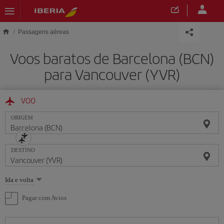
Skip to main content
Passagens aéreas
Voos baratos de Barcelona (BCN)
para Vancouver (YVR)
VOO
ORIGEM
DESTINO
Selecione
Ida e volta
uma
opção
Pagar com Avios