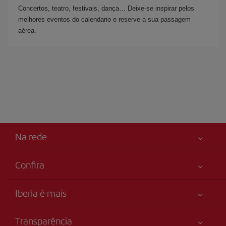
Concertos, teatro, festivais, dança… Deixe-se inspirar pelos
melhores eventos do calendario e reserve a sua passagem
aérea.
Na rede
Confira
Sua segurança em primeiro lugar
Iberia é mais
Acessibilidade
Novidades e notícias
Compromisso de serviço
Transparência