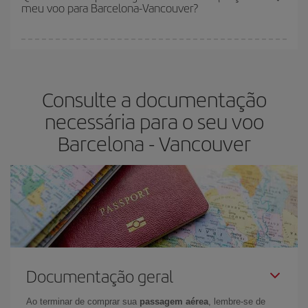
meu voo para Barcelona-Vancouver?
restantes no voo e se as tarifas mais baratas (econômica) estão
disponíveis ou estão se esgotando. Portanto, comprar com
antecedência é
fundamental
para conseguir
voos baratos
.
Na Iberia temos tarifas diferentes para lhe oferecer o melhor preço
de acordo com as suas necessidades de viagem. A tarifa básica
lhe garante o voo mais barato.
Consulte a documentação
necessária para o seu voo
Barcelona - Vancouver
Documentação geral
Ao terminar de comprar sua
passagem aérea
, lembre-se de