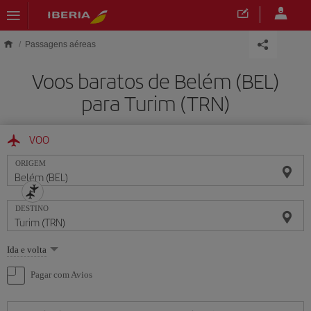
Skip to main content
Passagens aéreas
Voos baratos de Belém (BEL)
para Turim (TRN)
VOO
ORIGEM
DESTINO
Selecione
Ida e volta
uma
opção
Pagar com Avios