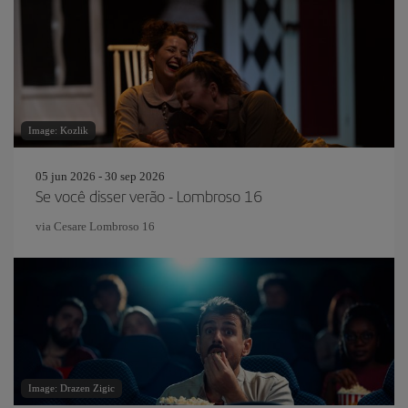
Image: Kozlik
05 jun 2026 - 30 sep 2026
Se você disser verão - Lombroso 16
via Cesare Lombroso 16
Image: Drazen Zigic