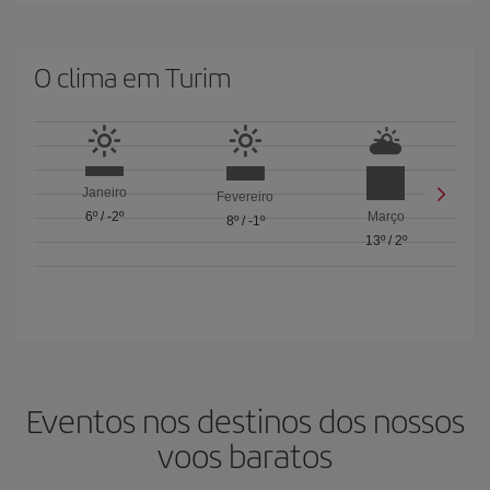
O clima em Turim
Janeiro
Fevereiro
6º
/
-2º
Março
8º
/
-1º
13º
/
2º
Eventos nos destinos dos nossos
voos baratos