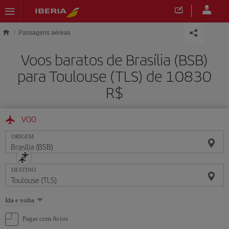
Skip to main content
Passagens aéreas
Voos baratos de Brasília (BSB)
para Toulouse (TLS) de 10830
R$
VOO
ORIGEM
DESTINO
Selecione
Ida e volta
uma
opção
Pagar com Avios