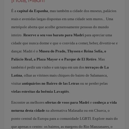
É a
capital da Espanha
, mas também a cidade dos museus, palácios
reais e avenidas largas dispostas em uma cidade sem muros... Uma
metrópole aberta que acolhe generosamente pessoas do mundo
inteiro.
Reserve o seu voo barato para Madri
para apreciar uma
cidade que nunca dorme e que o convida a comer, beber, divertir-se e
dançar. Madri é o
Museu do Prado, Thyssen e Reina Sofía, o
Palácio Real, a Plaza Mayor e o Parque de El Retiro
. Mas
também é pedir um vinho e um tapa em um dos
terraços de La
Latina
, olhar as vitrines mais chiques do bairro de Salamanca,
visitar
antiquários no Bairro de las Letras
ou se perder pelas
vielas estreitas da boêmia Lavapiés
.
Encontre as melhores
ofertas de voos para Madri
e
conheça a vida
noturna desta cidade
na alternativa Malasaña ou em Chueca, o
ponto central da Europa para a comunidade LGBTI. Explore mais do
que apenas o centro: os bairros, as margens do Rio Manzanares, o