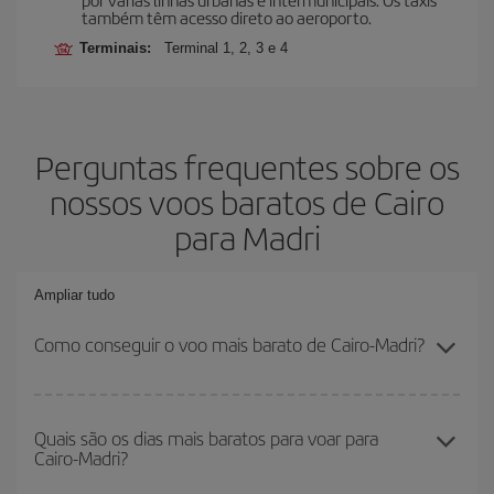
também têm acesso direto ao aeroporto.
Terminais:
Terminal 1, 2, 3 e 4
Perguntas frequentes sobre os
nossos voos baratos de Cairo
para Madri
Ampliar tudo
Como conseguir o voo mais barato de Cairo-Madri?
Você pode economizar na passagem aérea de Cairo-Madri-dest e
conseguir o voo mais barato se evitar as altas temporadas,
Quais são os dias mais baratos para voar para
Cairo-Madri?
comprar com antecedência e ser flexível em relação às datas e
horários de sua ida e volta.