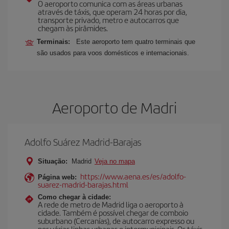
O aeroporto comunica com as áreas urbanas
através de táxis, que operam 24 horas por dia,
transporte privado, metro e autocarros que
chegam às pirâmides.
Terminais:
Este aeroporto tem quatro terminais que
são usados para voos domésticos e internacionais.
Aeroporto de Madri
Adolfo Suárez Madrid-Barajas
Situação:
Madrid
Veja no mapa
https://www.aena.es/es/adolfo-
Página web:
suarez-madrid-barajas.html
Como chegar à cidade:
A rede de metro de Madrid liga o aeroporto à
cidade. Também é possível chegar de comboio
suburbano (Cercanías), de autocarro expresso ou
por várias linhas urbanas e intermunicipais. Os táxis