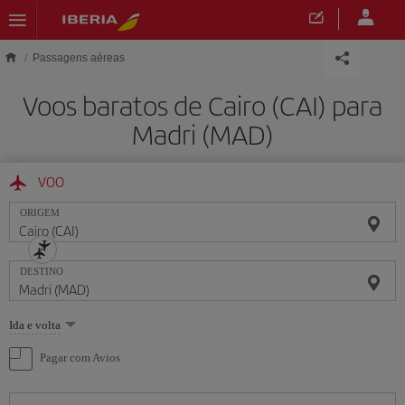
Skip to main content
Passagens aéreas
Voos baratos de Cairo (CAI) para
Madri (MAD)
VOO
ORIGEM
DESTINO
Selecione
Ida e volta
uma
opção
Pagar com Avios