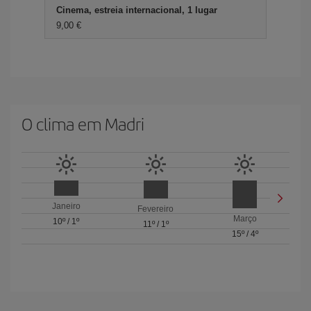
Cinema, estreia internacional, 1 lugar
9,00 €
O clima em Madri
Janeiro
Fevereiro
Março
10º
/
1º
11º
/
1º
15º
/
4º