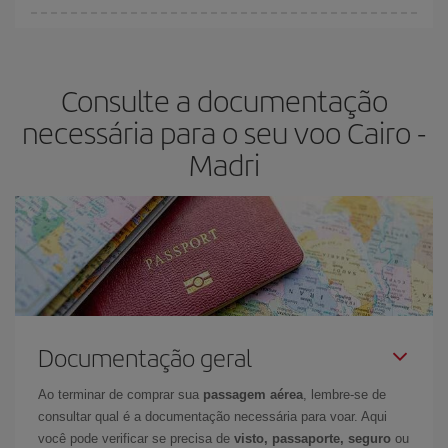
Você pode encontrar voos baratos em qualquer dia da semana. As
dicas para encontrar os melhores preços são
antecipar e ser
flexível.
O normal é que
quanto antes
você reservar as suas
Consulte a documentação
passagens aéreas, mais baratas elas serão. Além disso, se você
pesquisar os voos com as datas e horários da viagem um pouco
necessária para o seu voo Cairo -
em aberto, poderá
escolher o preço mais barato.
Madri
Documentação geral
Ao terminar de comprar sua
passagem aérea
, lembre-se de
consultar qual é a documentação necessária para voar. Aqui
você pode verificar se precisa de
visto, passaporte, seguro
ou