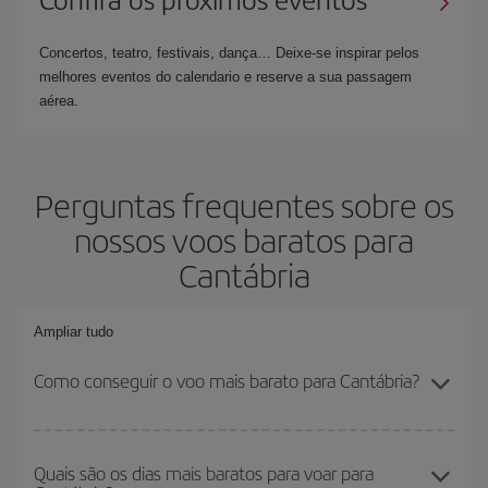
Concertos, teatro, festivais, dança… Deixe-se inspirar pelos
melhores eventos do calendario e reserve a sua passagem
aérea.
Perguntas frequentes sobre os
nossos voos baratos para
Cantábria
Ampliar tudo
Como conseguir o voo mais barato para Cantábria?
Você pode economizar na passagem aérea e conseguir o voo
mais barato se evitar as altas temporadas, comprar com
Quais são os dias mais baratos para voar para