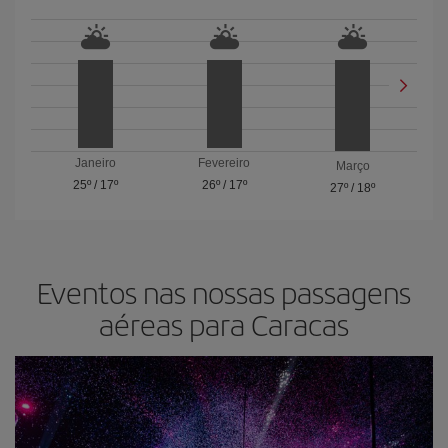
Janeiro
Fevereiro
Março
25º
/
17º
26º
/
17º
27º
/
18º
Eventos nas nossas passagens
aéreas para Caracas