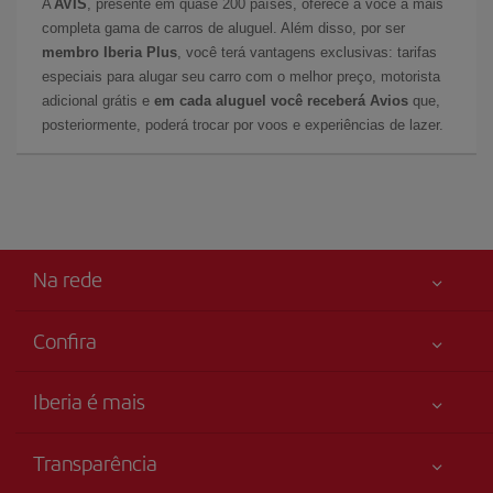
A
AVIS
, presente em quase 200 países, oferece a você a mais
completa gama de carros de aluguel. Além disso, por ser
membro Iberia Plus
, você terá vantagens exclusivas: tarifas
especiais para alugar seu carro com o melhor preço, motorista
adicional grátis e
em cada aluguel você receberá Avios
que,
posteriormente, poderá trocar por voos e experiências de lazer.
Na rede
Confira
Sua segurança em primeiro lugar
Iberia é mais
Acessibilidade
Novidades e notícias
Compromisso de serviço
Transparência
Grupo Iberia
Mapa do sítio