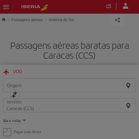
Skip to main content
Passagens aéreas
América do Sul
Passagens aéreas baratas para
Caracas (CCS)
VOO
Origem
DESTINO
Selecione
Ida e volta
uma
opção
Pagar com Avios