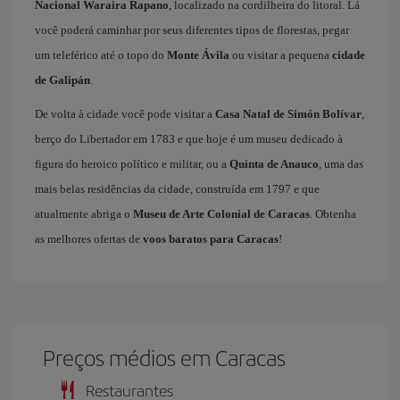
Nacional Waraira Rapano
, localizado na cordilheira do litoral. Lá
você poderá caminhar por seus diferentes tipos de florestas, pegar
um teleférico até o topo do
Monte Ávila
ou visitar a pequena
cidade
de Galipán
.
De volta à cidade você pode visitar a
Casa Natal de Simón Bolívar
,
berço do Libertador em 1783 e que hoje é um museu dedicado à
figura do heroico político e militar, ou a
Quinta de Anauco
, uma das
mais belas residências da cidade, construída em 1797 e que
atualmente abriga o
Museu de Arte Colonial de Caracas
. Obtenha
as melhores ofertas de
voos baratos para Caracas
!
Preços médios em Caracas
Restaurantes