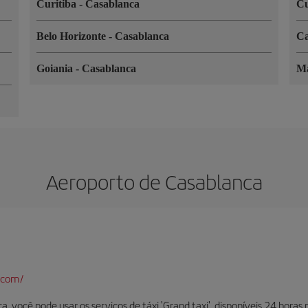
Curitiba
-
Casablanca
C
Belo Horizonte
-
Casablanca
C
Goiania
-
Casablanca
M
Aeroporto de Casablanca
.com/
 você pode usar os serviços de táxi 'Grand taxi', disponíveis 24 horas po