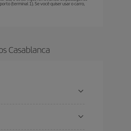
rto (terminal 1). Se você quiser usar o carro,
os Casablanca
ncia e ser flexível em relação às datas e
 nossas ofertas e deixe-se inspirar: com certeza