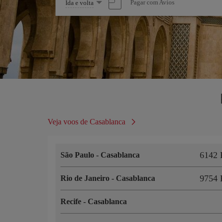
Selecione
Pagar com Avios
Ida e volta
uma
opção
Veja voos de Casablanca
6142 
São Paulo
-
Casablanca
9754 
Rio de Janeiro
-
Casablanca
Recife
-
Casablanca