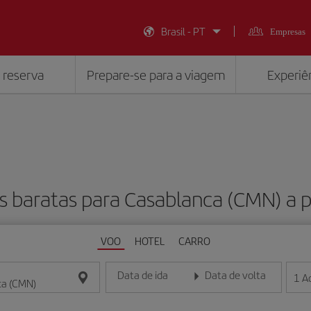
Brasil - PT
Empresas
 reserva
Prepare-se para a viagem
Experiên
s baratas para Casablanca (CMN) a p
VOO
HOTEL
CARRO
Data de ida
Data de volta
1
A
Insira a data no formato dia/mês/ano
Insira a data no formato dia