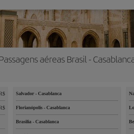
Passagens aéreas Brasil - Casablanc
R$
Salvador
-
Casablanca
Na
R$
Florianópolis
-
Casablanca
L
Brasilia
-
Casablanca
B