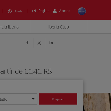
Registo
Acesso
Ajuda
cia Iberia
Iberia Club
artir de 6141 R$
dulto
Pesquisar
/mês/ano