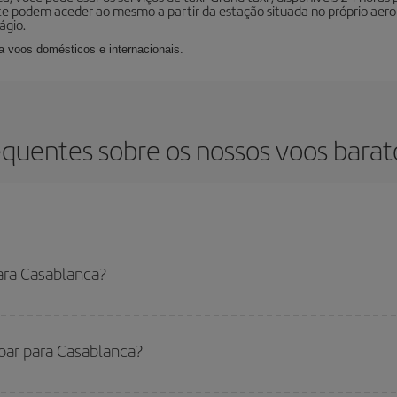
e podem aceder ao mesmo a partir da estação situada no próprio aeropo
ágio.
ra voos domésticos e internacionais.
equentes sobre os nossos voos barat
ara Casablanca?
uir o voo mais barato se evitar as altas temporadas, comprar com antecedê
 ainda não escolheu um destino específico para sua viagem, dê uma olhada em
voar para Casablanca?