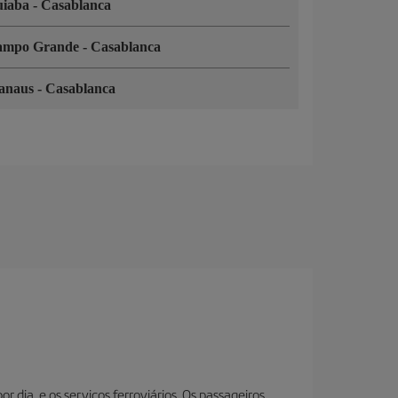
uiaba
-
Casablanca
ampo Grande
-
Casablanca
anaus
-
Casablanca
r dia, e os serviços ferroviários. Os passageiros