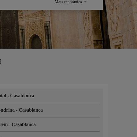
Mais económica
a
tal
-
Casablanca
ondrina
-
Casablanca
elém
-
Casablanca