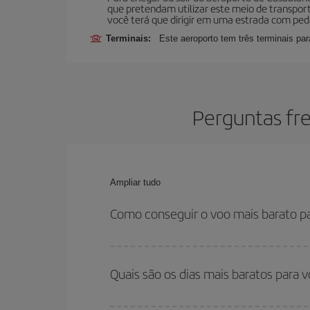
que pretendam utilizar este meio de transport
você terá que dirigir em uma estrada com ped
Terminais:
Este aeroporto tem três terminais pa
Perguntas fr
Ampliar tudo
Como conseguir o voo mais barato p
Você pode economizar na passagem aérea e conseg
horários de sua ida e volta. Além disso, se você
Quais são os dias mais baratos para 
você encontrará o voo mais barato.