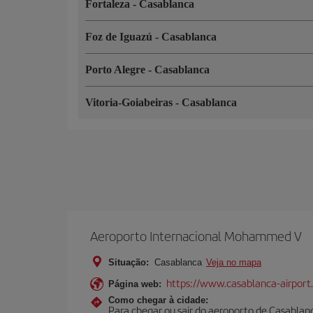
Fortaleza
-
Casablanca
Foz de Iguazú
-
Casablanca
Porto Alegre
-
Casablanca
Vitoria-Goiabeiras
-
Casablanca
Aeroporto Internacional Mohammed V
Situação:
Casablanca
Veja no mapa
https://www.casablanca-airport
Página web:
Como chegar à cidade:
Para chegar ou sair do aeroporto de Casablanca,