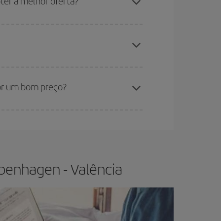
er a melhor oferta?
estantes no voo e se as tarifas mais baratas
os baratos
.
sica lhe garante o voo mais barato.
or um bom preço?
r flexível.
O normal é que
quanto antes
você
os da viagem um pouco em aberto, poderá
escolher
penhagen - Valência