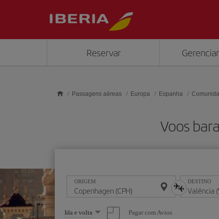
Skip to main content
Reservar
Gerenciar
Passagens aéreas
Europa
Espanha
Comunida
Voos bara
ORIGEM
DESTINO
Selecione
Pagar com Avios
Ida e volta