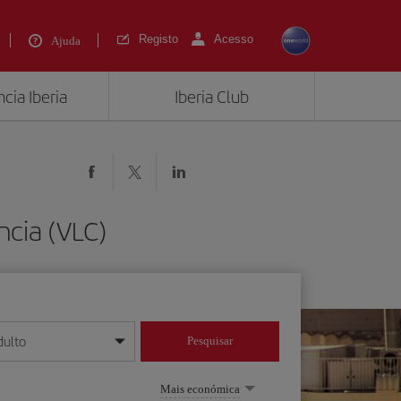
Registo
Acesso
Ajuda
cia Iberia
Iberia Club
ncia (VLC)
dulto
Pesquisar
/mês/ano
Mais económica