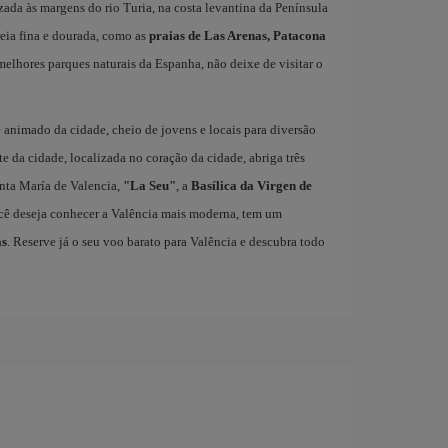
zada às margens do rio Turia, na costa levantina da Península
reia fina e dourada, como as
praias de Las Arenas, Patacona
melhores parques naturais da Espanha, não deixe de visitar o
 e animado da cidade, cheio de jovens e locais para diversão
te da cidade, localizada no coração da cidade, abriga três
ta María de Valencia,
"La Seu"
, a
Basílica da Virgen de
ocê deseja conhecer a Valência mais moderna, tem um
as
. Reserve já o seu voo barato para Valência e descubra todo