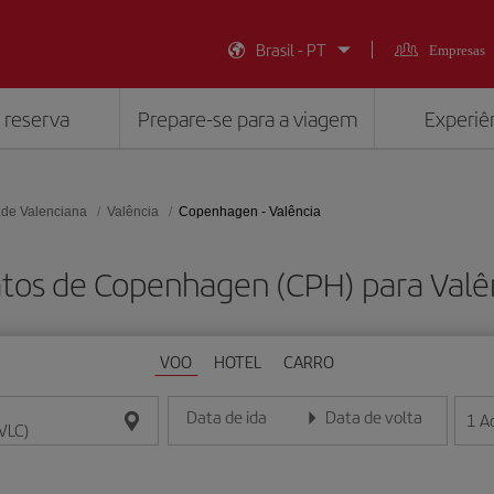
Brasil - PT
Empresas
 reserva
Prepare-se para a viagem
Experiên
de Valenciana
Valência
Copenhagen - Valência
tos de Copenhagen (CPH) para Valê
VOO
HOTEL
CARRO
Data de ida
Data de volta
1
A
Insira a data no formato dia/mês/ano
Insira a data no formato dia