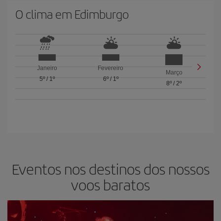
O clima em Edimburgo
Janeiro
Fevereiro
Março
5º
/
1º
6º
/
1º
8º
/
2º
Eventos nos destinos dos nossos
voos baratos