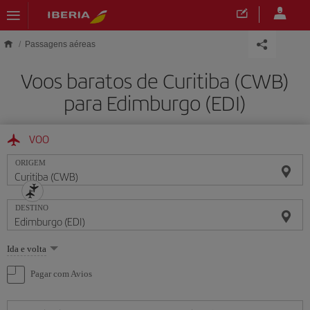
Skip to main content
Passagens aéreas
Voos baratos de Curitiba (CWB)
para Edimburgo (EDI)
VOO
ORIGEM
DESTINO
Selecione
Ida e volta
uma
opção
Pagar com Avios