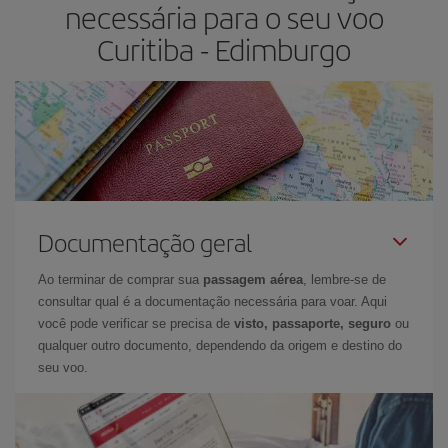
necessária para o seu voo
em aberto, poderá
escolher o preço mais barato.
Curitiba - Edimburgo
Documentação geral
Ao terminar de comprar sua
passagem aérea
, lembre-se de
consultar qual é a documentação necessária para voar. Aqui
você pode verificar se precisa de
visto, passaporte, seguro
ou
qualquer outro documento, dependendo da origem e destino do
seu voo.