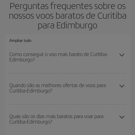
Perguntas frequentes sobre os
nossos voos baratos de Curitiba
para Edimburgo
Ampliar tudo
Como conseguir o voo mais barato de Curitiba-
Edimburgo?
Você pode economizar na passagem aérea de Curitiba-Edimburgo-
dest e conseguir o voo mais barato se evitar as altas temporadas,
Quando são as melhores ofertas de voos para
Curitiba-Edimburgo?
comprar com antecedência e ser flexível em relação às datas e
horários de sua ida e volta.
Você pode conseguir os voos mais baratos viajando
fora das
altas temporadas
. Embora dependa do seu destino, em geral, os
Quais são os dias mais baratos para voar para
Curitiba-Edimburgo?
períodos de Natal, Páscoa e férias escolares são considerados
alta temporada. Além disso, especialmente se você está
pensando em uma escapada de fim de semana,
quanto antes