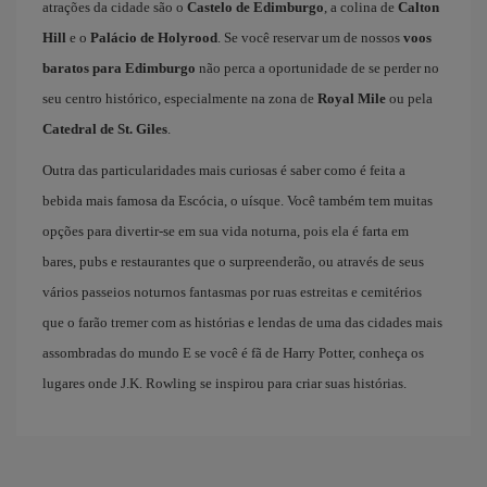
atrações da cidade são o
Castelo de Edimburgo
, a colina de
Calton
Hill
e o
Palácio de Holyrood
. Se você reservar um de nossos
voos
baratos para Edimburgo
não perca a oportunidade de se perder no
seu centro histórico, especialmente na zona de
Royal Mile
ou pela
Catedral de St. Giles
.
Outra das particularidades mais curiosas é saber como é feita a
bebida mais famosa da Escócia, o uísque. Você também tem muitas
opções para divertir-se em sua vida noturna, pois ela é farta em
bares, pubs e restaurantes que o surpreenderão, ou através de seus
vários passeios noturnos fantasmas por ruas estreitas e cemitérios
que o farão tremer com as histórias e lendas de uma das cidades mais
assombradas do mundo E se você é fã de Harry Potter, conheça os
lugares onde J.K. Rowling se inspirou para criar suas histórias.