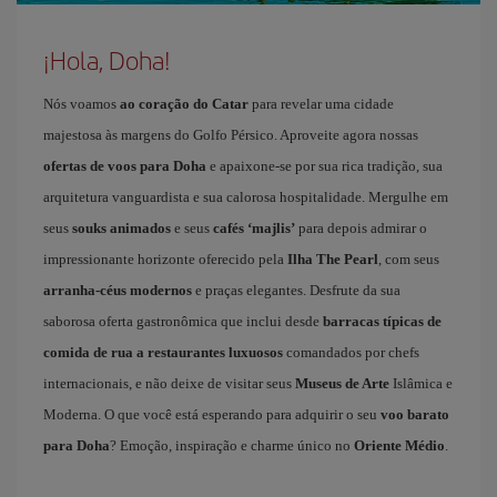
¡Hola, Doha!
Nós voamos
ao coração do Catar
para revelar uma cidade
majestosa às margens do Golfo Pérsico. Aproveite agora nossas
ofertas de voos para Doha
e apaixone-se por sua rica tradição, sua
arquitetura vanguardista e sua calorosa hospitalidade. Mergulhe em
seus
souks animados
e seus
cafés ‘majlis’
para depois admirar o
impressionante horizonte oferecido pela
Ilha The Pearl
, com seus
arranha-céus modernos
e praças elegantes. Desfrute da sua
saborosa oferta gastronômica que inclui desde
barracas típicas de
comida de rua a restaurantes luxuosos
comandados por chefs
internacionais, e não deixe de visitar seus
Museus de Arte
Islâmica e
Moderna. O que você está esperando para adquirir o seu
voo barato
para Doha
? Emoção, inspiração e charme único no
Oriente Médio
.