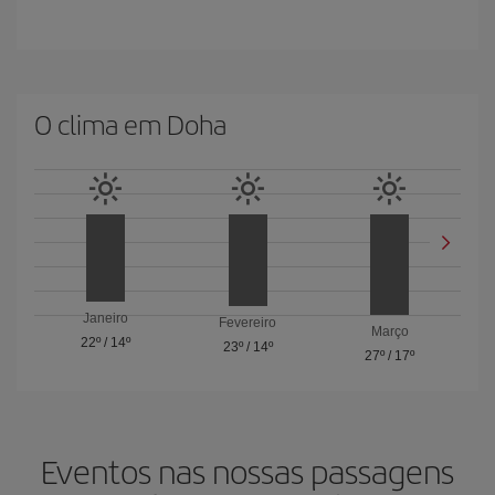
O clima em Doha
Janeiro
Fevereiro
Março
22º
/
14º
23º
/
14º
27º
/
17º
Eventos nas nossas passagens