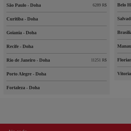
Belo H
São Paulo
-
Doha
6289 R$
Salva
Curitiba
-
Doha
Brasil
Goiania
-
Doha
Mana
Recife
-
Doha
Floria
Rio de Janeiro
-
Doha
11251 R$
Vitori
Porto Alegre
-
Doha
Fortaleza
-
Doha