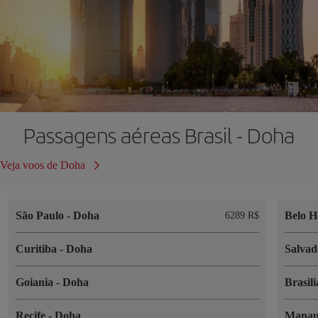
Passagens aéreas Brasil - Doha
Veja voos de Doha
São Paulo
-
Doha
Belo H
6289 R$
Curitiba
-
Doha
Salva
Goiania
-
Doha
Brasil
Recife
-
Doha
Mana