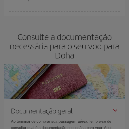
disponíveis ou estão se esgotando. Portanto, comprar com
antecedência é
fundamental
para conseguir
voos baratos
.
Na Iberia temos tarifas diferentes para lhe oferecer o melhor preço
de acordo com as suas necessidades de viagem. A tarifa básica
lhe garante o voo mais barato.
Consulte a documentação
necessária para o seu voo para
Doha
Documentação geral
Ao terminar de comprar sua
passagem aérea
, lembre-se de
consultar qual é a documentação necessária para voar. Aqui