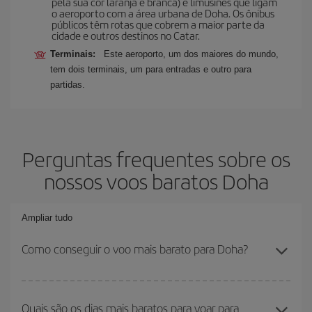
pela sua cor laranja e branca) e limusines que ligam
o aeroporto com a área urbana de Doha. Os ônibus
públicos têm rotas que cobrem a maior parte da
cidade e outros destinos no Catar.
Terminais:
Este aeroporto, um dos maiores do mundo,
tem dois terminais, um para entradas e outro para
partidas.
Perguntas frequentes sobre os
nossos voos baratos Doha
Ampliar tudo
Como conseguir o voo mais barato para Doha?
Você pode economizar na passagem aérea e conseguir o voo
mais barato se evitar as altas temporadas, comprar com
Quais são os dias mais baratos para voar para