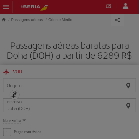
Skip to main content
Passagens aéreas
Oriente Médio
Passagens aéreas baratas para
Doha (DOH) a partir de 6289 R$
VOO
Origem
DESTINO
Selecione
Ida e volta
uma
opção
Pagar com Avios