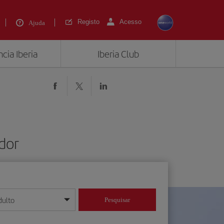
Registo
Acesso
Ajuda
cia Iberia
Iberia Club
dor
dulto
Pesquisar
/mês/ano