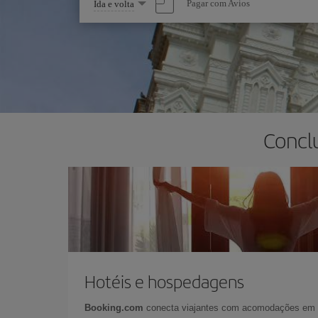
Selecione
Pagar com Avios
Ida e volta
uma
opção
Concl
Hotéis e hospedagens
Booking.com
conecta viajantes com acomodações em