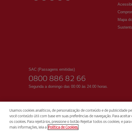
Acessibi
Comprom
Mapa do 
Sustenta
SAC (Passagens emitidas)
0800 886 82 66
Segunda a domingo das 00:00 às 24:00 horas.
Usamos cookies analíticos, de personalização de conteúdo e de publicidade per
você conteúdo útil com base em suas preferências de navegação. Para aceitar e
os cookies. Para rejeitá-los, pressione o botão Rejeitar todos os cookies; e par
© Iberia 2026
mais informações, leia a
Política de Cookies.