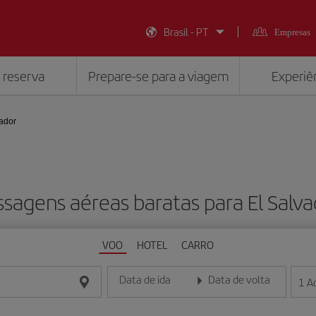
Brasil - PT
Empresas
 reserva
Prepare-se para a viagem
Experiên
vador
ssagens aéreas baratas para El Salva
VOO
HOTEL
CARRO
Data de ida
Data de volta
1
A
Insira a data no formato dia/mês/ano
Insira a data no formato dia