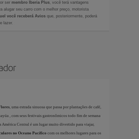
por ser
membro Iberia Plus
, você terá vantagens
ara alugar seu carro com o melhor preço, motorista
uel você receberá Avios
que, posteriormente, poderá
e lazer.
vador
Flores
, uma estrada sinuosa que passa por plantações de café,
Juayúa , com seus festivais gastronômicos todo fim de semana
da América Central é um lugar muito divertido para viajar,
culares no Oceano Pacífico
com os melhores lugares para os