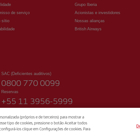
lidade
Grupo Iberia
isso de serviço
Acionistas e investidores
sítio
Nossas alianças
bilidade
British Airways
SAC (Deficientes auditivos)
0800 770 0099
Reservas
+55 11 3956-5999
De segunda a sexta-feira, das 09:00 às 18:00 (português).
sonalizada (próprios e de terceiros) para mostrar a
Agência Nacional de Aviação Civil - Brasil
sse tipo de cookies, pressione o botão Aceitar todos
De
a configurá-los clique em Configurações de cookies. Para