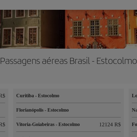
Passagens aéreas Brasil - Estocolmo
R$
Curitiba
-
Estocolmo
L
Florianópolis
-
Estocolmo
Na
R$
12124 R$
Vitoria-Goiabeiras
-
Estocolmo
Fo