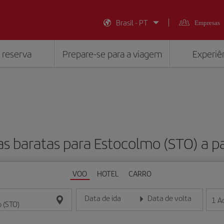
Brasil - PT
Empresas
 reserva
Prepare-se para a viagem
Experiên
s baratas para Estocolmo (STO) a p
VOO
HOTEL
CARRO
Data de ida
Data de volta
1
A
Insira a data no formato dia/mês/ano
Insira a data no formato dia