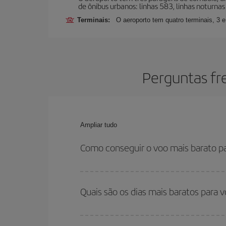
de ônibus urbanos: linhas 583, linhas noturnas 
Terminais:
O aeroporto tem quatro terminais, 3 e
Perguntas fr
Ampliar tudo
Como conseguir o voo mais barato p
Você pode economizar na passagem aérea e conseg
horários de sua ida e volta. Além disso, se você
Quais são os dias mais baratos para 
você encontrará o voo mais barato.
Para saber em quais dias será mais barato para 