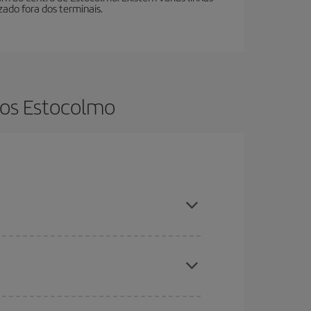
zado fora dos terminais.
tos Estocolmo
ncia e ser flexível em relação às datas e
 nossas ofertas e deixe-se inspirar: com certeza
s baratos
. Diga-nos de onde você está voando,