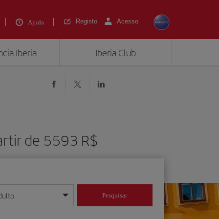
Registo
Acesso
Ajuda
cia Iberia
Iberia Club
artir de 5593 R$
dulto
Pesquisar
/mês/ano