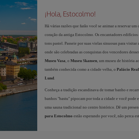
¡Hola, Estocolmo!
Há várias razões que farão você se animar a reservar um
coração da antiga Estocolmo. Os encantadores edifícios
tons pastel. Passeie por suas vielas sinuosas para visitar 
onde são celebradas as conquistas dos vencedores desses
Museu Vasa
, o
Museu Skansen
, um museu de história a
também conhecida como a cidade velha, o
Palácio Real
Lund
.
Conheça a tradição escandinava de tomar banho e recarr
banhos "bastu" pipocam por toda a cidade e você pode en
uma sauna tradicional no centro histórico. Dê um prese
para Estocolmo
estão esperando por você, não perca es