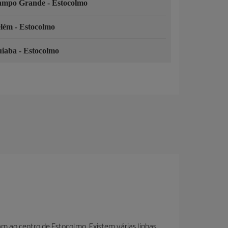
ampo Grande
-
Estocolmo
elém
-
Estocolmo
uiaba
-
Estocolmo
m ao centro de Estocolmo. Existem várias linhas