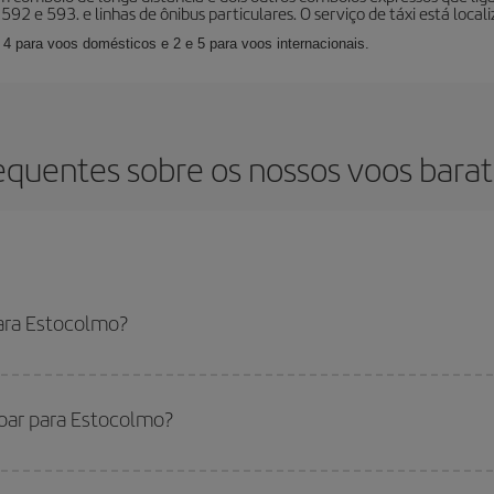
592 e 593. e linhas de ônibus particulares. O serviço de táxi está locali
 4 para voos domésticos e 2 e 5 para voos internacionais.
equentes sobre os nossos voos bara
ara Estocolmo?
uir o voo mais barato se evitar as altas temporadas, comprar com antecedê
 ainda não escolheu um destino específico para sua viagem, dê uma olhada em
voar para Estocolmo?
você voar, basta iniciar uma consulta em nosso
mecanismo de busca de voo