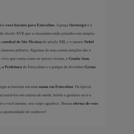
 dos
voos baratos para Estocolmo
. A praça
Stortorget
é o
 do século XVII que a circundam estão pintados em simples
a
catedral de São Nicolau
do século XIII, e o museu
Nobel
 famosos prêmios. Algumas de suas outras atrações são o
o vivo que conta como os suecos viviam, o
Gamla Stan
,
, a Prefeitura
de Estocolmo e o parque de diversões
Grona
egar as baterias em uma
sauna em Estocolmo
. Os típicos
contrá-los em centros de saúde, hotéis e ginásios ou ir a
nte a você mesmo; seu corpo agradece. Nossas
ofertas de voos
ta oportunidade de conhecer!