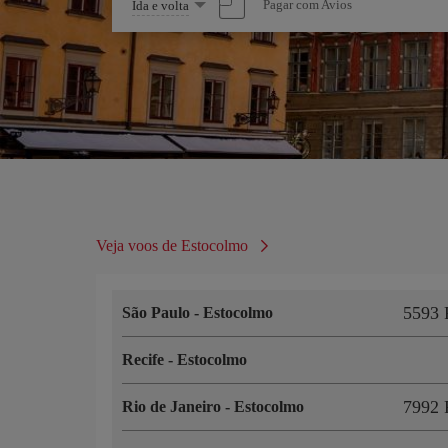
Selecione
Pagar com Avios
Ida e volta
uma
opção
Veja voos de Estocolmo
5593 
São Paulo
-
Estocolmo
Recife
-
Estocolmo
7992 
Rio de Janeiro
-
Estocolmo