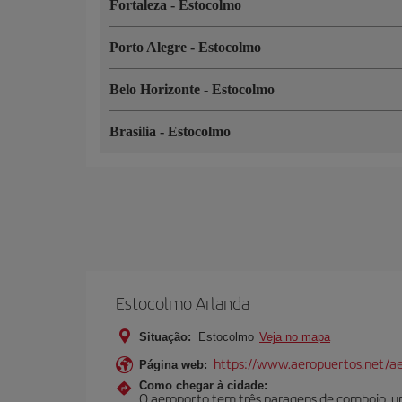
Fortaleza
-
Estocolmo
Porto Alegre
-
Estocolmo
Belo Horizonte
-
Estocolmo
Brasilia
-
Estocolmo
Estocolmo Arlanda
Situação:
Estocolmo
Veja no mapa
https://www.aeropuertos.net/a
Página web:
Como chegar à cidade:
O aeroporto tem três paragens de comboio, um