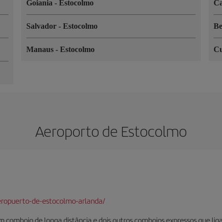
Goiania
-
Estocolmo
C
Salvador
-
Estocolmo
B
Manaus
-
Estocolmo
C
Aeroporto de Estocolmo
eropuerto-de-estocolmo-arlanda/
 comboio de longa distância e dois outros comboios expressos que liga