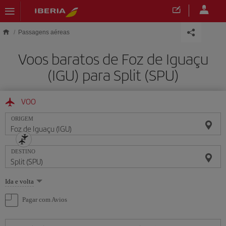
Skip to main content
Passagens aéreas
Voos baratos de Foz de Iguaçu
(IGU) para Split (SPU)
VOO
ORIGEM
DESTINO
Selecione
Ida e volta
uma
opção
Pagar com Avios