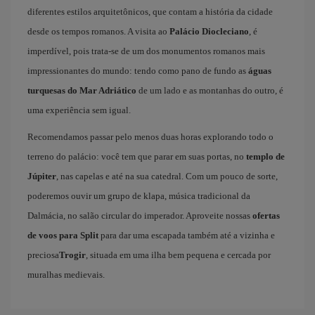
diferentes estilos arquitetônicos, que contam a história da cidade
desde os tempos romanos. A visita ao
Palácio Diocleciano
, é
imperdível, pois trata-se de um dos monumentos romanos mais
impressionantes do mundo: tendo como pano de fundo as
águas
turquesas do Mar Adriático
de um lado e as montanhas do outro, é
uma experiência sem igual.
Recomendamos passar pelo menos duas horas explorando todo o
terreno do palácio: você tem que parar em suas portas, no
templo de
Júpiter
, nas capelas e até na sua catedral. Com um pouco de sorte,
poderemos ouvir um grupo de klapa, música tradicional da
Dalmácia, no salão circular do imperador. Aproveite nossas
ofertas
de voos para Split
para dar uma escapada também até a vizinha e
preciosa
Trogir
, situada em uma ilha bem pequena e cercada por
muralhas medievais.