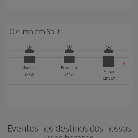
O clima em Split
Janeiro
Fevereiro
Março
8º
/
2º
9º
/
2º
12º
/
5º
Eventos nos destinos dos nossos
voos baratos