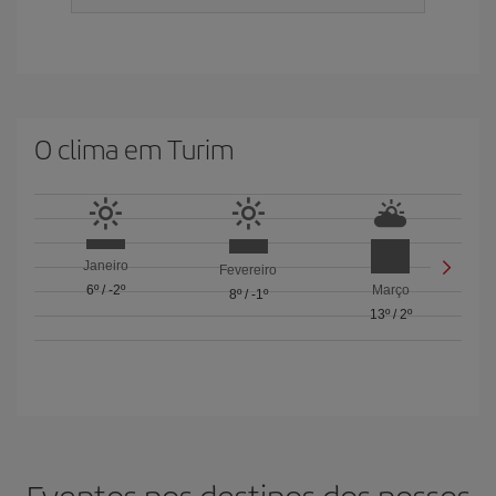
O clima em Turim
Janeiro
Fevereiro
6º
/
-2º
Março
8º
/
-1º
13º
/
2º