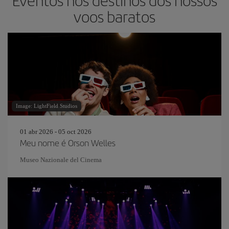
Eventos nos destinos dos nossos
voos baratos
Image: LightField Studios
01 abr 2026 - 05 oct 2026
Meu nome é Orson Welles
Museo Nazionale del Cinema