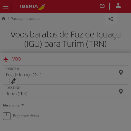
Skip to main content
Passagens aéreas
Voos baratos de Foz de Iguaçu
(IGU) para Turim (TRN)
VOO
ORIGEM
DESTINO
Selecione
Ida e volta
uma
opção
Pagar com Avios