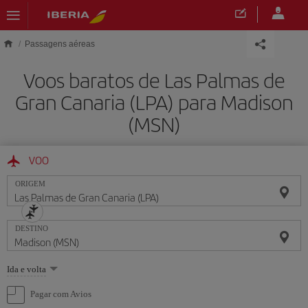
Skip to main content
Passagens aéreas
Voos baratos de Las Palmas de
Gran Canaria (LPA) para Madison
(MSN)
VOO
ORIGEM
DESTINO
Selecione
Ida e volta
uma
opção
Pagar com Avios