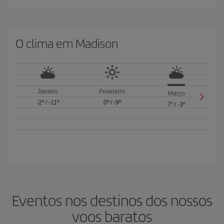
O clima em Madison
Janeiro
Fevereiro
Março
-2º
/
-11º
0º
/
-9º
7º
/
-3º
Eventos nos destinos dos nossos
voos baratos