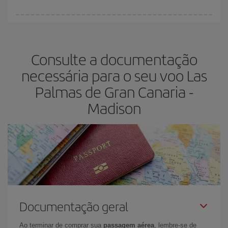
antecedência é
fundamental
para conseguir
voos baratos
.
Na Iberia temos tarifas diferentes para lhe oferecer o melhor preço
de acordo com as suas necessidades de viagem. A tarifa básica
lhe garante o voo mais barato.
Consulte a documentação
necessária para o seu voo Las
Palmas de Gran Canaria -
Madison
Documentação geral
Ao terminar de comprar sua
passagem aérea
, lembre-se de