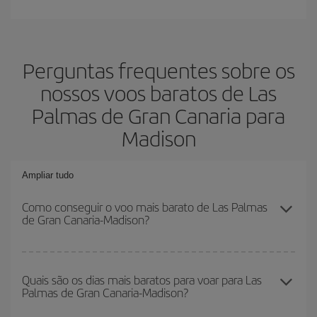
Perguntas frequentes sobre os
nossos voos baratos de Las
Palmas de Gran Canaria para
Madison
Ampliar tudo
Como conseguir o voo mais barato de Las Palmas
de Gran Canaria-Madison?
Você pode economizar na passagem aérea de Las Palmas de
Gran Canaria-Madison-dest e conseguir o voo mais barato se
Quais são os dias mais baratos para voar para Las
Palmas de Gran Canaria-Madison?
evitar as altas temporadas, comprar com antecedência e ser
flexível em relação às datas e horários de sua ida e volta.