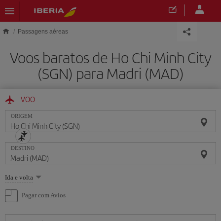
Skip to main content
Passagens aéreas
Voos baratos de Ho Chi Minh City
(SGN) para Madri (MAD)
VOO
ORIGEM
DESTINO
Selecione
Ida e volta
uma
opção
Pagar com Avios