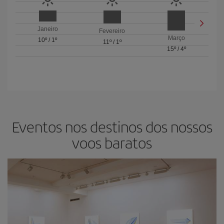
Janeiro
Fevereiro
Março
10º
/
1º
11º
/
1º
15º
/
4º
Eventos nos destinos dos nossos
voos baratos