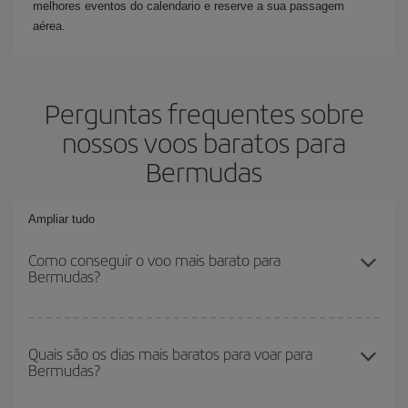
melhores eventos do calendario e reserve a sua passagem
aérea.
Perguntas frequentes sobre
nossos voos baratos para
Bermudas
Ampliar tudo
Como conseguir o voo mais barato para
Bermudas?
Você pode economizar na passagem aérea e conseguir o voo
mais barato se evitar as altas temporadas, comprar com
Quais são os dias mais baratos para voar para
Bermudas?
antecedência e ser flexível em relação às datas e horários de sua
ida e volta. Além disso, se você ainda não escolheu um destino
específico para sua viagem, dê uma olhada em nossas ofertas e