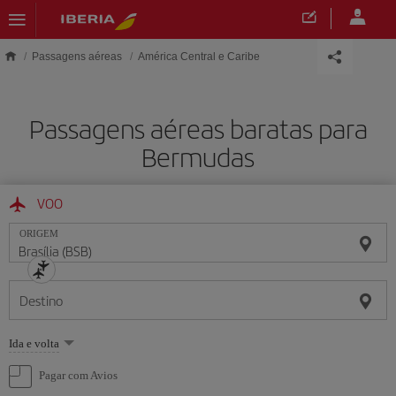
Skip to main content
Passagens aéreas
América Central e Caribe
Passagens aéreas baratas para
Bermudas
VOO
ORIGEM
Destino
Selecione
Ida e volta
uma
opção
Pagar com Avios