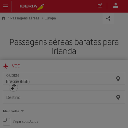
Skip to main content
Passagens aéreas
Europa
Passagens aéreas baratas para
Irlanda
VOO
ORIGEM
Destino
Selecione
Ida e volta
uma
opção
Pagar com Avios