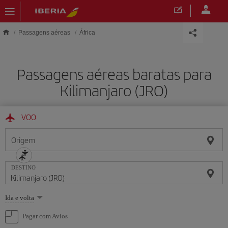
Skip to main content
Passagens aéreas
África
Passagens aéreas baratas para
Kilimanjaro (JRO)
VOO
Origem
DESTINO
Selecione
Ida e volta
uma
opção
Pagar com Avios