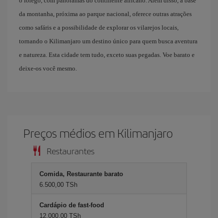
o fôlego, com panoramas do continente africano. Além disso, a base
da montanha, próxima ao parque nacional, oferece outras atrações
como safáris e a possibilidade de explorar os vilarejos locais,
tornando o Kilimanjaro um destino único para quem busca aventura
e natureza. Esta cidade tem tudo, exceto suas pegadas. Voe barato e
deixe-os você mesmo.
Preços médios em Kilimanjaro
Restaurantes
Comida, Restaurante barato
6.500,00 TSh
Cardápio de fast-food
12.000,00 TSh