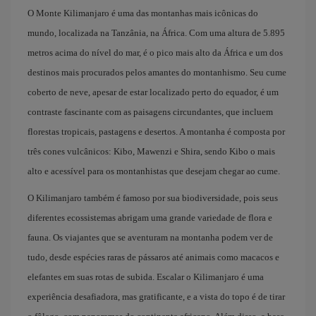
O Monte Kilimanjaro é uma das montanhas mais icônicas do
mundo, localizada na Tanzânia, na África. Com uma altura de 5.895
metros acima do nível do mar, é o pico mais alto da África e um dos
destinos mais procurados pelos amantes do montanhismo. Seu cume
coberto de neve, apesar de estar localizado perto do equador, é um
contraste fascinante com as paisagens circundantes, que incluem
florestas tropicais, pastagens e desertos. A montanha é composta por
três cones vulcânicos: Kibo, Mawenzi e Shira, sendo Kibo o mais
alto e acessível para os montanhistas que desejam chegar ao cume.
O Kilimanjaro também é famoso por sua biodiversidade, pois seus
diferentes ecossistemas abrigam uma grande variedade de flora e
fauna. Os viajantes que se aventuram na montanha podem ver de
tudo, desde espécies raras de pássaros até animais como macacos e
elefantes em suas rotas de subida. Escalar o Kilimanjaro é uma
experiência desafiadora, mas gratificante, e a vista do topo é de tirar