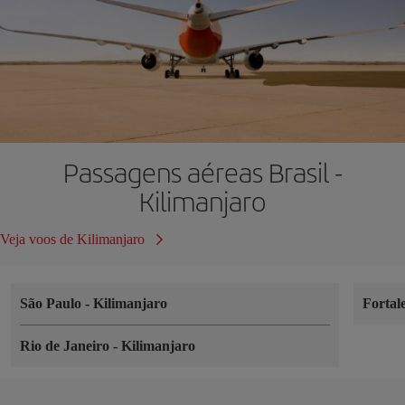
Passagens aéreas Brasil -
Kilimanjaro
Veja voos de Kilimanjaro
São Paulo
-
Kilimanjaro
Fortal
Rio de Janeiro
-
Kilimanjaro