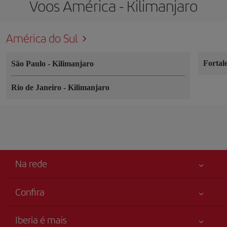
Voos América - Kilimanjaro
América do Sul
Fortal
São Paulo
-
Kilimanjaro
Rio de Janeiro
-
Kilimanjaro
Na rede
Confira
Sua segurança em primeiro lugar
Iberia é mais
Acessibilidade