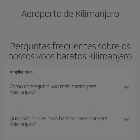
Aeroporto de Kilimanjaro
Perguntas frequentes sobre os
nossos voos baratos Kilimanjaro
Ampliar tudo
Como conseguir o voo mais barato para
Kilimanjaro?
Você pode economizar na passagem aérea e conseguir o voo
mais barato se evitar as altas temporadas, comprar com
Quais são os dias mais baratos para voar para
Kilimanjaro?
antecedência e ser flexível em relação às datas e horários de sua
ida e volta. Além disso, se você ainda não escolheu um destino
específico para sua viagem, dê uma olhada em nossas ofertas e