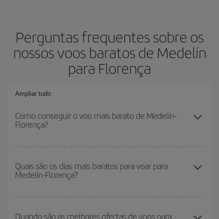
Perguntas frequentes sobre os
nossos voos baratos de Medelín
para Florença
Ampliar tudo
Como conseguir o voo mais barato de Medelín-
Florença?
Você pode economizar na passagem aérea de Medelín-Florença-
dest e conseguir o voo mais barato se evitar as altas temporadas,
Quais são os dias mais baratos para voar para
Medelín-Florença?
comprar com antecedência e ser flexível em relação às datas e
horários de sua ida e volta.
Para saber em quais dias será mais barato para você voar, basta
iniciar uma consulta em nosso
mecanismo de busca de voos
Quando são as melhores ofertas de voos para