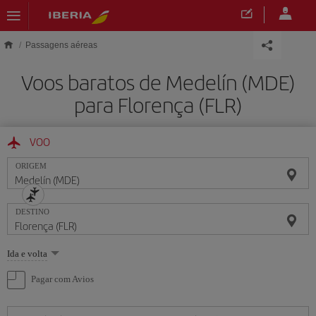
Skip to main content
Passagens aéreas
Voos baratos de Medelín (MDE)
para Florença (FLR)
VOO
ORIGEM
DESTINO
Selecione
Ida e volta
uma
opção
Pagar com Avios