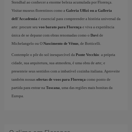
Stendhal ao conhecer a enorme beleza acumulada por Florença.
Visitar museus florentinos como a
Galeria Uffizi ou a Galleria
dell'Accademia
é essencial para compreender a história universal da
arte: procure seu
voo barato para Florença
e viva a experiência
única de se deparar com obras renomadas como o
Davi
de
Michelangelo ou O
Nascimento de Vênus
, de Botticelli.
Contemple o pôr do sol inesquecível da
Ponte Vecchio
: a própria
cidade, sua arquitetura, sua atmosfera, é uma obra de arte; e
presenteie seus sentidos com a imbatível cozinha italiana. Aproveite
também nossas
ofertas de voos para Florença
como ponto de
partida para entrar na
Toscana
, uma das regiões mais bonitas da
Europa.