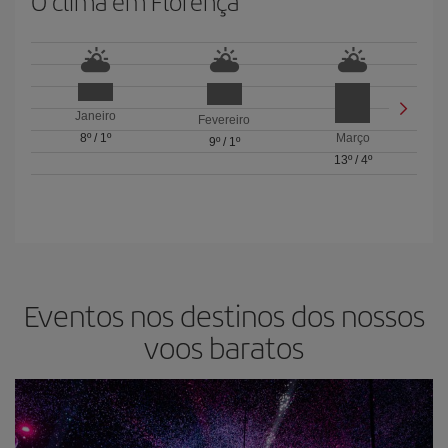
O clima em Florença
Janeiro
Fevereiro
8º
/
1º
Março
9º
/
1º
13º
/
4º
Eventos nos destinos dos nossos
voos baratos