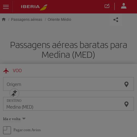
Skip to main content
Passagens aéreas
Oriente Médio
Passagens aéreas baratas para
Medina (MED)
VOO
Origem
DESTINO
Selecione
Ida e volta
uma
opção
Pagar com Avios