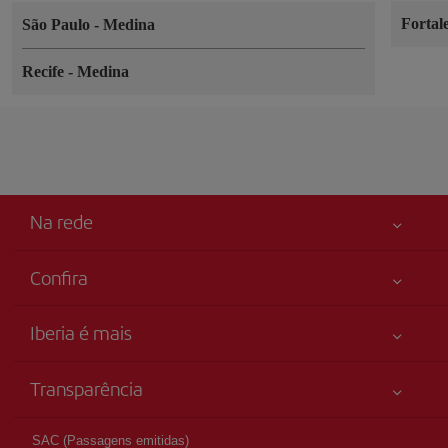
Fortal
São Paulo
-
Medina
Recife
-
Medina
Na rede
Confira
Sua segurança em primeiro lugar
Iberia é mais
Acessibilidade
Novidades e notícias
Compromisso de serviço
Transparência
Grupo Iberia
Mapa do sítio
Informação legal
Acionistas e investidores
Sustentabilidade
SAC (Passagens emitidas)