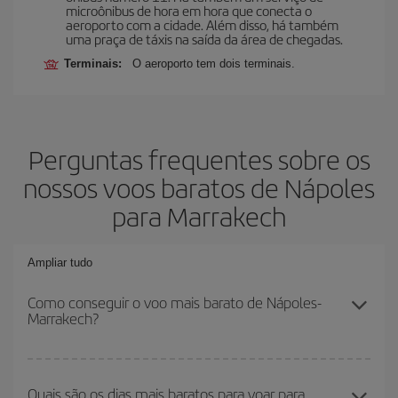
microônibus de hora em hora que conecta o
aeroporto com a cidade. Além disso, há também
uma praça de táxis na saída da área de chegadas.
Terminais:
O aeroporto tem dois terminais.
Perguntas frequentes sobre os
nossos voos baratos de Nápoles
para Marrakech
Ampliar tudo
Como conseguir o voo mais barato de Nápoles-
Marrakech?
Você pode economizar na passagem aérea de Nápoles-
Marrakech-dest e conseguir o voo mais barato se evitar as altas
Quais são os dias mais baratos para voar para