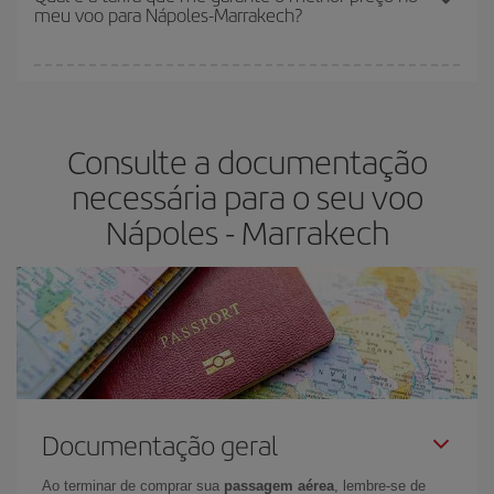
meu voo para Nápoles-Marrakech?
restantes no voo e se as tarifas mais baratas (econômica) estão
disponíveis ou estão se esgotando. Portanto, comprar com
antecedência é
fundamental
para conseguir
voos baratos
.
Na Iberia temos tarifas diferentes para lhe oferecer o melhor preço
de acordo com as suas necessidades de viagem. A tarifa básica
lhe garante o voo mais barato.
Consulte a documentação
necessária para o seu voo
Nápoles - Marrakech
Documentação geral
Ao terminar de comprar sua
passagem aérea
, lembre-se de