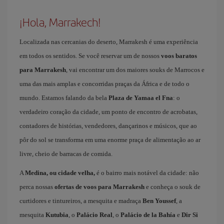
¡Hola, Marrakech!
Localizada nas cercanias do deserto, Marrakesh é uma experiência
em todos os sentidos. Se você reservar um de nossos
voos baratos
para Marrakesh
, vai encontrar um dos maiores souks de Marrocos e
uma das mais amplas e concorridas praças da África e de todo o
mundo. Estamos falando da bela
Plaza de Yamaa el Fna
: o
verdadeiro coração da cidade, um ponto de encontro de acrobatas,
contadores de histórias, vendedores, dançarinos e músicos, que ao
pôr do sol se transforma em uma enorme praça de alimentação ao ar
livre, cheio de barracas de comida.
A
Medina, ou cidade velha,
é o bairro mais notável da cidade: não
perca nossas
ofertas de voos para Marrakesh
e conheça o souk de
curtidores e tintureiros, a mesquita e madraça
Ben Youssef
, a
mesquita
Kutubia
, o
Palácio Real
, o
Palácio de la Bahía
e
Dir Si