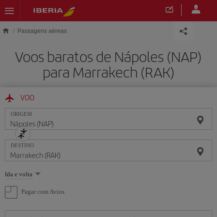
Skip to main content
Passagens aéreas
Voos baratos de Nápoles (NAP)
para Marrakech (RAK)
VOO
ORIGEM
DESTINO
Selecione
Ida e volta
uma
opção
Pagar com Avios