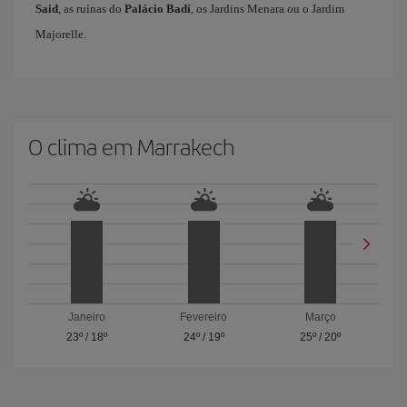
Said
, as ruínas do
Palácio Badí
, os Jardins Menara ou o Jardim
Majorelle.
O clima em Marrakech
Janeiro
Fevereiro
Março
23º
/
18º
24º
/
19º
25º
/
20º