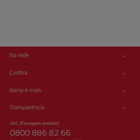
Na rede
Confira
Sua segurança em primeiro lugar
Iberia é mais
Acessibilidade
Novidades e notícias
Compromisso de serviço
Transparência
Grupo Iberia
Mapa do sítio
Informação legal
Acionistas e investidores
Sustentabilidade
SAC (Passagens emitidas)
Condições Transporte
0800 886 82 66
Nossas alianças
Direitos do passageiro
British Airways