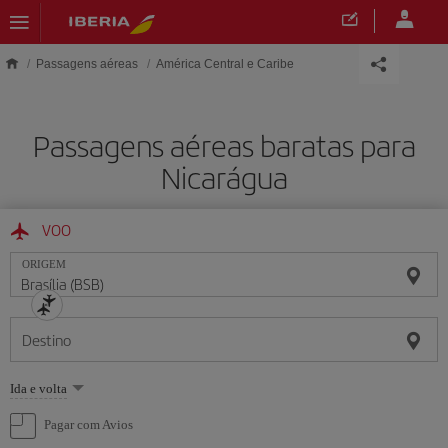
Skip to main content
Passagens aéreas
América Central e Caribe
Passagens aéreas baratas para
Nicarágua
VOO
ORIGEM
Destino
Selecione
Ida e volta
uma
opção
Pagar com Avios