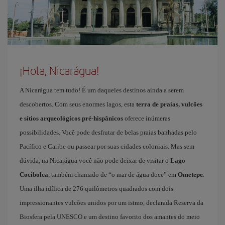
¡Hola, Nicarágua!
A Nicarágua tem tudo! É um daqueles destinos ainda a serem
descobertos. Com seus enormes lagos, esta
terra de praias, vulcões
e sítios arqueológicos pré-hispânicos
oferece inúmeras
possibilidades. Você pode desfrutar de belas praias banhadas pelo
Pacífico e Caribe ou passear por suas cidades coloniais. Mas sem
dúvida, na Nicarágua você não pode deixar de visitar o
Lago
Cocibolca
, também chamado de “o mar de água doce” em
Ometepe
.
Uma ilha idílica de 276 quilômetros quadrados com dois
impressionantes vulcões unidos por um istmo, declarada Reserva da
Biosfera pela UNESCO e um destino favorito dos amantes do meio