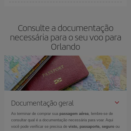
antecedência é
fundamental
para conseguir
voos baratos
.
Na Iberia temos tarifas diferentes para lhe oferecer o melhor preço
de acordo com as suas necessidades de viagem. A tarifa básica
lhe garante o voo mais barato.
Consulte a documentação
necessária para o seu voo para
Orlando
Documentação geral
Ao terminar de comprar sua
passagem aérea
, lembre-se de
consultar qual é a documentação necessária para voar. Aqui
você pode verificar se precisa de
visto, passaporte, seguro
ou