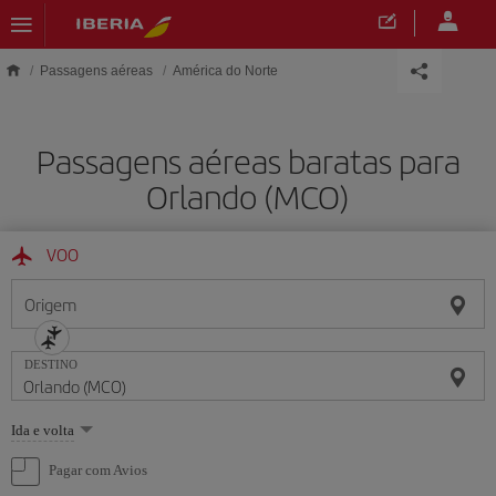
Skip to main content
Passagens aéreas
América do Norte
Passagens aéreas baratas para
Orlando (MCO)
VOO
Origem
DESTINO
Selecione
Ida e volta
uma
opção
Pagar com Avios