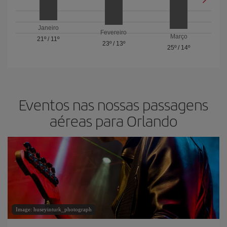
Janeiro
Fevereiro
Março
21º
/
11º
23º
/
13º
25º
/
14º
Eventos nas nossas passagens
aéreas para Orlando
Image: huseyinturk_photograph