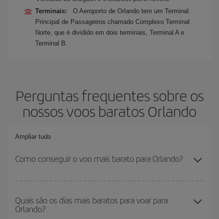
Terminais:
O Aeroporto de Orlando tem um Terminal
Principal de Passageiros chamado Complexo Terminal
Norte, que é dividido em dois terminais, Terminal A e
Terminal B.
Perguntas frequentes sobre os
nossos voos baratos Orlando
Ampliar tudo
Como conseguir o voo mais barato para Orlando?
Você pode economizar na passagem aérea e conseguir o voo
mais barato se evitar as altas temporadas, comprar com
Quais são os dias mais baratos para voar para
Orlando?
antecedência e ser flexível em relação às datas e horários de sua
ida e volta. Além disso, se você ainda não escolheu um destino