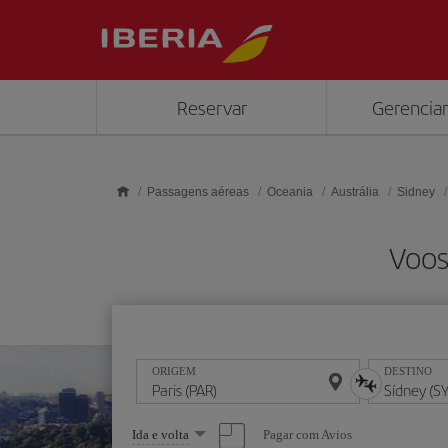
Skip to main content
Reservar
Gerenciar
Passagens aéreas
Oceania
Austrália
Sidney
Voos
ORIGEM
DESTINO
Selecione
Pagar com Avios
Ida e volta