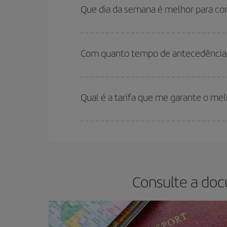
são considerados alta temporada. Além disso, 
Que dia da semana é melhor para co
encontrará.
Você pode encontrar voos baratos em qualquer d
reservar as suas passagens aéreas, mais barata
Com quanto tempo de antecedência d
o preço mais barato.
Quanto mais cedo você reservar
seus voos, voc
(econômica) estão disponíveis ou estão se esgo
Qual é a tarifa que me garante o me
Na Iberia temos tarifas diferentes para lhe ofere
Consulte a doc