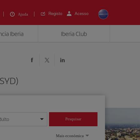
Registo
Acesso
Ajuda
cia Iberia
Iberia Club
(SYD)
dulto
Pesquisar
/mês/ano
Mais económica