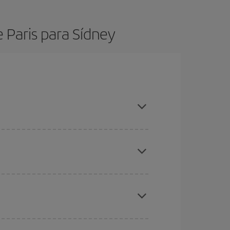
 Paris para Sídney
 comprar com antecedência e ser flexível em
s baratos
. Diga-nos de onde você está voando,
, mas nos dias próximos
, tanto de ida quanto de
todos os dias: alguns
horários
podem lhe fazer
 períodos de Natal, Páscoa e férias escolares