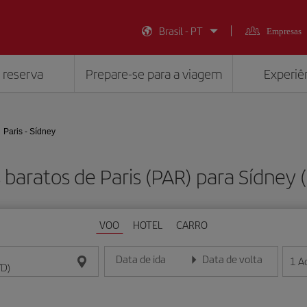
Brasil - PT
Empresas
 reserva
Prepare-se para a viagem
Experiên
Paris - Sídney
 baratos de Paris (PAR) para Sídney 
VOO
HOTEL
CARRO
Data de ida
Data de volta
1
A
Insira a data no formato dia/mês/ano
Insira a data no formato dia