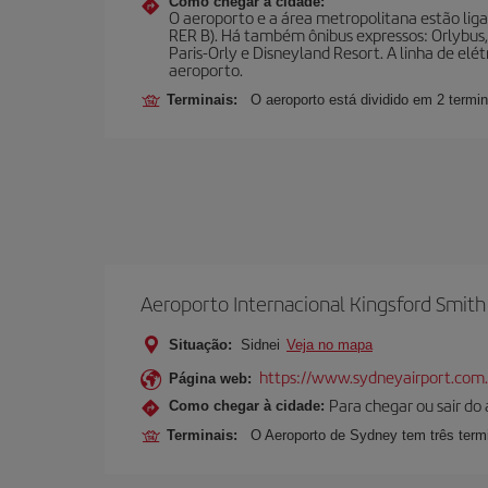
Como chegar à cidade:
O aeroporto e a área metropolitana estão lig
RER B). Há também ônibus expressos: Orlybus, C
Paris-Orly e Disneyland Resort. A linha de elé
aeroporto.
Terminais:
O aeroporto está dividido em 2 termi
Aeroporto Internacional Kingsford Smith
Situação:
Sidnei
Veja no mapa
https://www.sydneyairport.com.
Página web:
Para chegar ou sair do 
Como chegar à cidade:
Terminais:
O Aeroporto de Sydney tem três termi