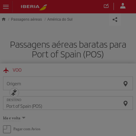
Skip to main content
Passagens aéreas
América do Sul
Passagens aéreas baratas para
Port of Spain (POS)
VOO
Origem
DESTINO
Selecione
Ida e volta
uma
opção
Pagar com Avios