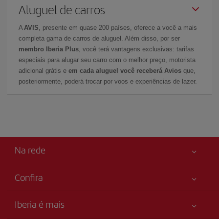
Aluguel de carros
A
AVIS
, presente em quase 200 países, oferece a você a mais
completa gama de carros de aluguel. Além disso, por ser
membro Iberia Plus
, você terá vantagens exclusivas: tarifas
especiais para alugar seu carro com o melhor preço, motorista
adicional grátis e
em cada aluguel você receberá Avios
que,
posteriormente, poderá trocar por voos e experiências de lazer.
Na rede
Confira
Sua segurança em primeiro lugar
Iberia é mais
Acessibilidade