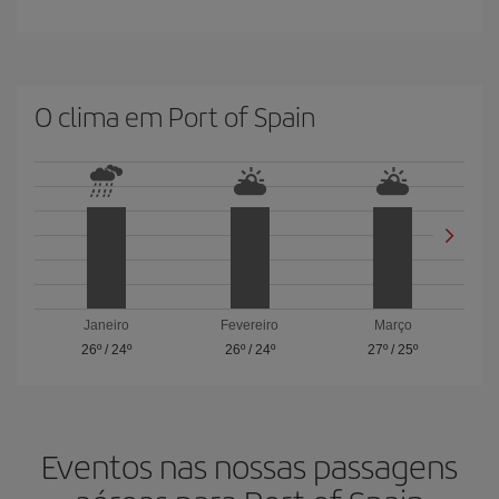
O clima em Port of Spain
Janeiro
Fevereiro
Março
26º
/
24º
26º
/
24º
27º
/
25º
Eventos nas nossas passagens